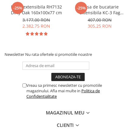
Masa extensibila RH7132
Masa de bucatarie
-25%
-25%
Dirty Oak 160x100x77 cm
extensibila KC-3 Fag
90x59x74 cm
3.177,00 RON
407,00 RON
2.382,75 RON
305,25 RON
Newsletter
Nu rata ofertele si promotiile noastre
Vreau sa primesc newsletter cu promotiile
magazinului. Afla mai multe in
Politica de
Confidentialitate
MAGAZINUL MEU
CLIENTI