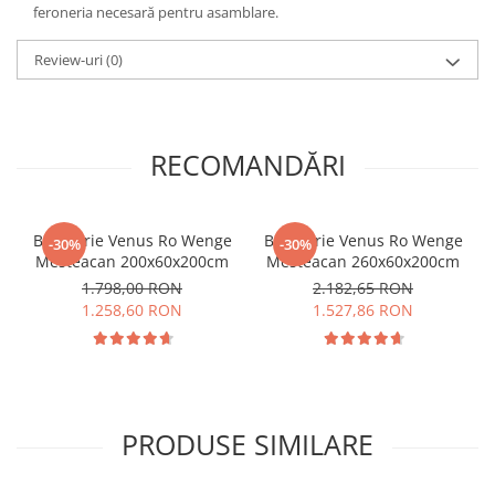
feroneria necesară pentru asamblare.
Review-uri
(0)
RECOMANDĂRI
Bucatarie Venus Ro Wenge
Bucatarie Venus Ro Wenge
-30%
-30%
Mesteacan 200x60x200cm
Mesteacan 260x60x200cm
1.798,00 RON
2.182,65 RON
1.258,60 RON
1.527,86 RON
PRODUSE SIMILARE