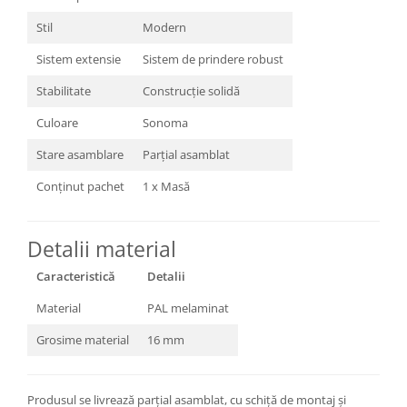
Stil
Modern
Sistem extensie
Sistem de prindere robust
Stabilitate
Construcție solidă
Culoare
Sonoma
Stare asamblare
Parțial asamblat
Conținut pachet
1 x Masă
Detalii material
Caracteristică
Detalii
Material
PAL melaminat
Grosime material
16 mm
Produsul se livrează parțial asamblat, cu schiță de montaj și