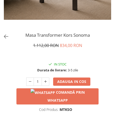
Masa Transformer Kors Sonoma
1.112,00 RON
834,00 RON
IN STOC
Durata de livrare:
3-5 zile
ADAUGA IN COS
COMANDĂ PRIN
WHATSAPP
Cod Produs:
MTKSO