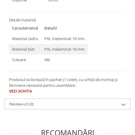
Înălțime
74 cm
Detalii material
Caracteristică
Detalii
Material cadru
PAL melaminat 16 mm
Material blat
PAL melaminat 16 mm
Culoare
Alb
Produsul se livrează în pachet (1 colet), cu schiță de montaj și
feroneria necesară pentru asamblare.
VEZI SCHITA
Review-uri
(0)
RECOMANDĂRI