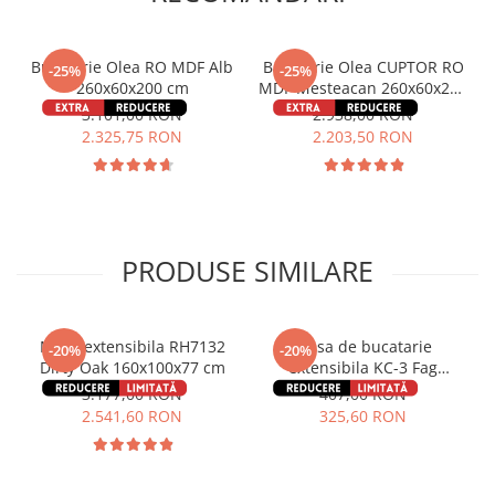
Bucătărie Olea RO MDF Alb
Bucătărie Olea CUPTOR RO
-25%
-25%
260x60x200 cm
MDF Mesteacan 260x60x200
cm
3.101,00 RON
2.938,00 RON
2.325,75 RON
2.203,50 RON
PRODUSE SIMILARE
Masa extensibila RH7132
Masa de bucatarie
-20%
-20%
Dirty Oak 160x100x77 cm
extensibila KC-3 Fag
90x59x74 cm
3.177,00 RON
407,00 RON
2.541,60 RON
325,60 RON