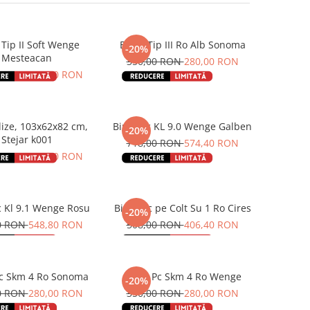
p II Soft Wenge
Birou Tip III Ro Alb Sonoma
-20%
Mesteacan
350,00 RON
280,00 RON
0 RON
447,20 RON
lize, 103x62x82 cm,
Birou Pc KL 9.0 Wenge Galben
-20%
Stejar k001
718,00 RON
574,40 RON
0 RON
418,40 RON
c Kl 9.1 Wenge Rosu
Birou Pc pe Colt Su 1 Ro Cires
-20%
0 RON
548,80 RON
508,00 RON
406,40 RON
Pc Skm 4 Ro Sonoma
Birou Pc Skm 4 Ro Wenge
-20%
0 RON
280,00 RON
350,00 RON
280,00 RON