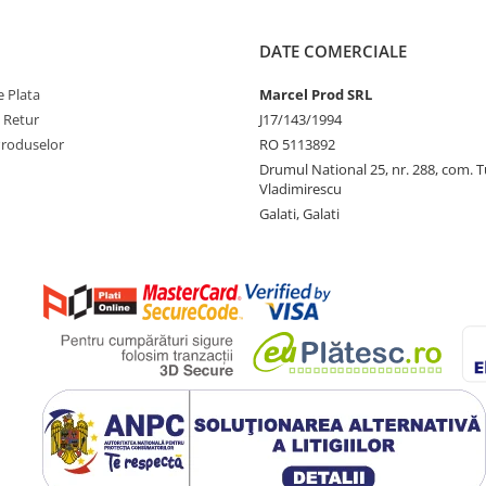
DATE COMERCIALE
 Plata
Marcel Prod SRL
e Retur
J17/143/1994
Produselor
RO 5113892
Drumul National 25, nr. 288, com. 
Vladimirescu
Galati, Galati