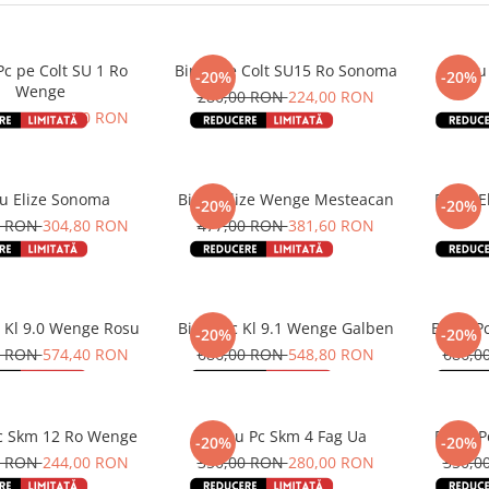
Pc pe Colt SU 1 Ro
Birou pe Colt SU15 Ro Sonoma
Birou Ti
-20%
-20%
Wenge
280,00 RON
224,00 RON
0 RON
406,40 RON
559,0
ou Elize Sonoma
Birou Elize Wenge Mesteacan
Birou E
-20%
-20%
0 RON
304,80 RON
477,00 RON
381,60 RON
523,0
c Kl 9.0 Wenge Rosu
Birou Pc Kl 9.1 Wenge Galben
Birou P
-20%
-20%
0 RON
574,40 RON
686,00 RON
548,80 RON
686,0
c Skm 12 Ro Wenge
Birou Pc Skm 4 Fag Ua
Birou 
-20%
-20%
0 RON
244,00 RON
350,00 RON
280,00 RON
350,0