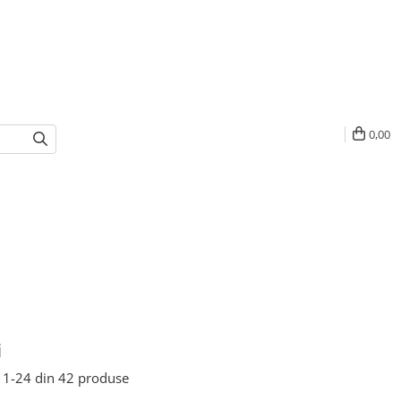
0,00
i
1-
24
din
42
produse