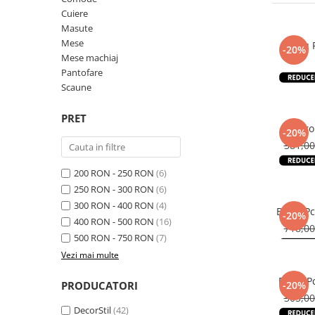
Cuiere
Masute
Mese
Birou 
-20%
Mese machiaj
Pantofare
508,0
Scaune
PRET
Bir
-20%
381,0
200 RON - 250 RON
(6)
250 RON - 300 RON
(6)
300 RON - 400 RON
(4)
Birou P
-20%
400 RON - 500 RON
(16)
718,0
500 RON - 750 RON
(7)
Vezi mai multe
Birou P
PRODUCATORI
-20%
305,0
DecorStil
(42)