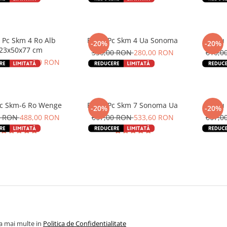
 Skm 4 Ro Alb
Birou Pc Skm 4 Ua Sonoma
Birou
-20%
-20%
23x50x77 cm
350,00 RON
280,00 RON
610,0
0 RON
280,00 RON
Pc Skm-6 Ro Wenge
Birou Pc Skm 7 Sonoma Ua
Birou
-20%
-20%
0 RON
488,00 RON
667,00 RON
533,60 RON
667,0
la mai multe in
Politica de Confidentialitate