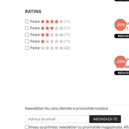
RATING
Peste
(11)
Birou Pc
-20%
Peste
(11)
1
Peste
(11)
350,0
Peste
(11)
Peste
(42)
Birou 
-20%
610,0
Newsletter
Nu rata ofertele si promotiile noastre
Vreau sa primesc newsletter cu promotiile magazinului. Af