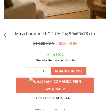
Masa bucatarie KC-2 UA Fag 90x60x73 cm
318,00 RON
238,50 RON
IN STOC
Durata de livrare:
3-5 zile
ADAUGA IN COS
COMANDĂ PRIN
WHATSAPP
Cod Produs:
KC2-FAG