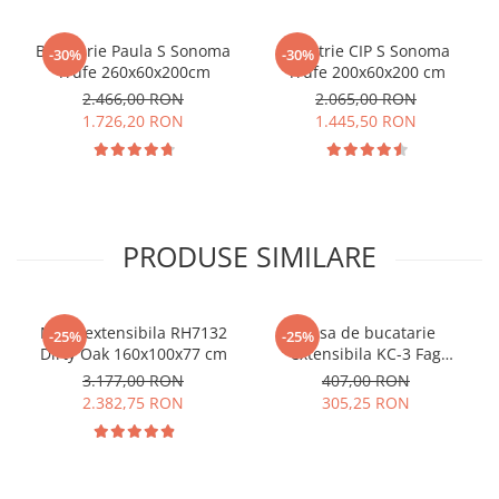
Bucatarie Paula S Sonoma
Bucatrie CIP S Sonoma
-30%
-30%
Trufe 260x60x200cm
Trufe 200x60x200 cm
2.466,00 RON
2.065,00 RON
1.726,20 RON
1.445,50 RON
PRODUSE SIMILARE
Masa extensibila RH7132
Masa de bucatarie
-25%
-25%
Dirty Oak 160x100x77 cm
extensibila KC-3 Fag
90x59x74 cm
3.177,00 RON
407,00 RON
2.382,75 RON
305,25 RON