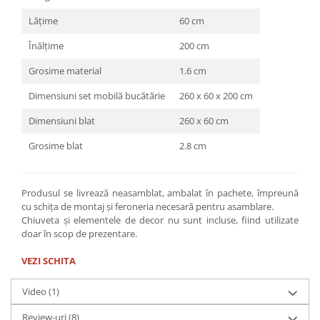
Lățime
60 cm
Înălțime
200 cm
Grosime material
1.6 cm
Dimensiuni set mobilă bucătărie
260 x 60 x 200 cm
Dimensiuni blat
260 x 60 cm
Grosime blat
2.8 cm
Produsul se livrează neasamblat, ambalat în pachete, împreună
cu schița de montaj și feroneria necesară pentru asamblare.
Chiuveta și elementele de decor nu sunt incluse, fiind utilizate
doar în scop de prezentare.
VEZI SCHITA
Video
(1)
Review-uri
(8)