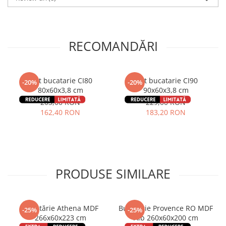
RECOMANDĂRI
Blat bucatarie CI80
Blat bucatarie CI90
-20%
-20%
80x60x3,8 cm
90x60x3,8 cm
203,00 RON
229,00 RON
162,40 RON
183,20 RON
PRODUSE SIMILARE
Bucătărie Athena MDF
Bucatarie Provence RO MDF
-25%
-25%
266x60x223 cm
Alb 260x60x200 cm