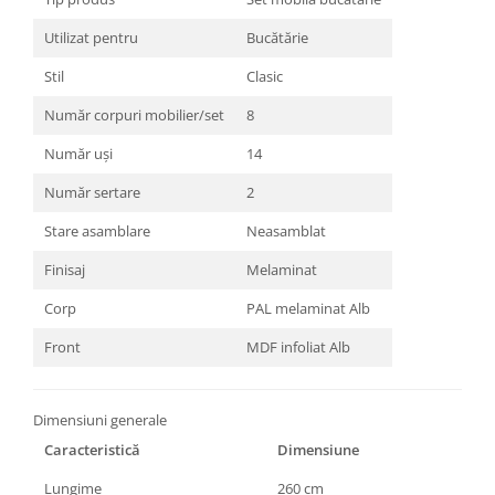
Utilizat pentru
Bucătărie
Stil
Clasic
Număr corpuri mobilier/set
8
Număr uși
14
Număr sertare
2
Stare asamblare
Neasamblat
Finisaj
Melaminat
Corp
PAL melaminat Alb
Front
MDF infoliat Alb
Dimensiuni generale
Caracteristică
Dimensiune
Lungime
260 cm