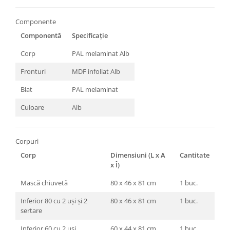
Componente
Componentă
Specificație
Corp
PAL melaminat Alb
Fronturi
MDF infoliat Alb
Blat
PAL melaminat
Culoare
Alb
Corpuri
Corp
Dimensiuni (L x A
Cantitate
x Î)
Mască chiuvetă
80 x 46 x 81 cm
1 buc.
Inferior 80 cu 2 uși și 2
80 x 46 x 81 cm
1 buc.
sertare
Inferior 60 cu 2 uși
60 x 44 x 81 cm
1 buc.