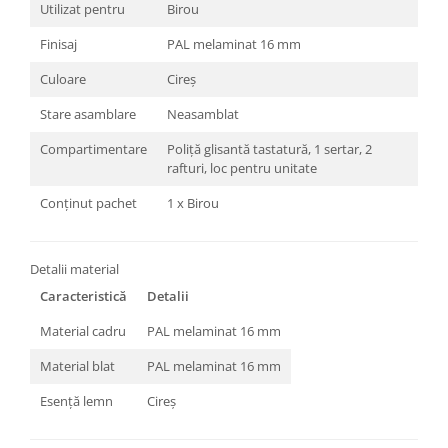
Utilizat pentru
Birou
Finisaj
PAL melaminat 16 mm
Culoare
Cireș
Stare asamblare
Neasamblat
Compartimentare
Poliță glisantă tastatură, 1 sertar, 2
rafturi, loc pentru unitate
Conținut pachet
1 x Birou
Detalii material
Caracteristică
Detalii
Material cadru
PAL melaminat 16 mm
Material blat
PAL melaminat 16 mm
Esență lemn
Cireș