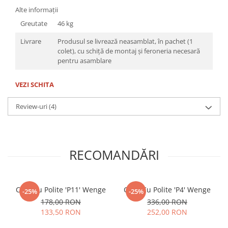
Alte informații
Greutate
46 kg
Livrare
Produsul se livrează neasamblat, în pachet (1
colet), cu schiță de montaj și feroneria necesară
pentru asamblare
VEZI SCHITA
Review-uri
(4)
RECOMANDĂRI
Corp cu Polite 'P11' Wenge
Corp Cu Polite 'P4' Wenge
-25%
-25%
178,00 RON
336,00 RON
133,50 RON
252,00 RON