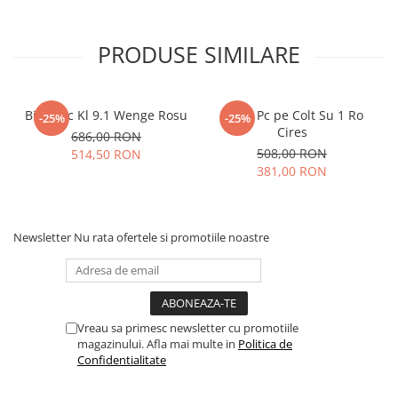
PRODUSE SIMILARE
Birou Pc Kl 9.1 Wenge Rosu
Birou Pc pe Colt Su 1 Ro
-25%
-25%
Cires
686,00 RON
508,00 RON
514,50 RON
381,00 RON
Newsletter
Nu rata ofertele si promotiile noastre
Vreau sa primesc newsletter cu promotiile
magazinului. Afla mai multe in
Politica de
Confidentialitate