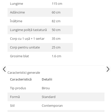
Lungime
115 cm
Adâncime
60 cm
Înălțime
82 cm
Lungime poliță tastatură
50 cm
Corp cu 1 ușă + 1 sertar
35 cm
Corp pentru unitate
25 cm
Grosime blat
1.6 cm
Caracteristici generale
Caracteristică
Detalii
Tip produs
Birou
Formă
Standard
Stil
Contemporan