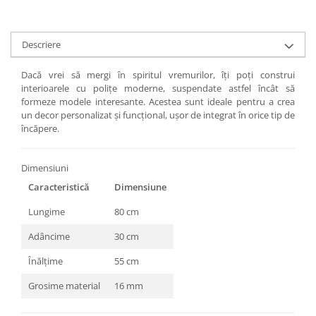
Descriere
Dacă vrei să mergi în spiritul vremurilor, îți poți construi
interioarele cu polițe moderne, suspendate astfel încât să
formeze modele interesante. Acestea sunt ideale pentru a crea
un decor personalizat și funcțional, ușor de integrat în orice tip de
încăpere.
Dimensiuni
Caracteristică
Dimensiune
Lungime
80 cm
Adâncime
30 cm
Înălțime
55 cm
Grosime material
16 mm