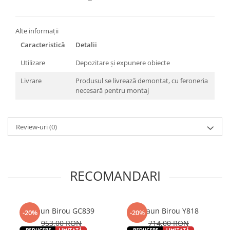
Alte informații
Caracteristică
Detalii
Utilizare
Depozitare și expunere obiecte
Livrare
Produsul se livrează demontat, cu feroneria
necesară pentru montaj
Review-uri
(0)
RECOMANDARI
Scaun Birou GC839
Scaun Birou Y818
-20%
-20%
953,00 RON
714,00 RON