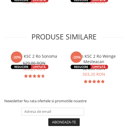
762,40 RON
571,20 RON
PRODUSE SIMILARE
Dulap KSC 2 Ro Sonoma
Dulap KSC 2 Ro Wenge
-20%
-20%
Mesteacan
629,00 RON
629,00 RON
503,20 RON
503,20 RON
Newsletter
Nu rata ofertele si promotiile noastre