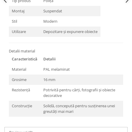
Tip produs
Poliță
Montaj
Suspendat
Stil
Modern
Utilizare
Depozitare și expunere obiecte
Detalii material
Caracteristică
Detalii
Material
PAL melaminat
Grosime
16 mm
Rezistență
Potrivită pentru cărți, fotografii și obiecte
decorative
Construcție
Solidă, concepută pentru susținerea unei
greutăți mai mari