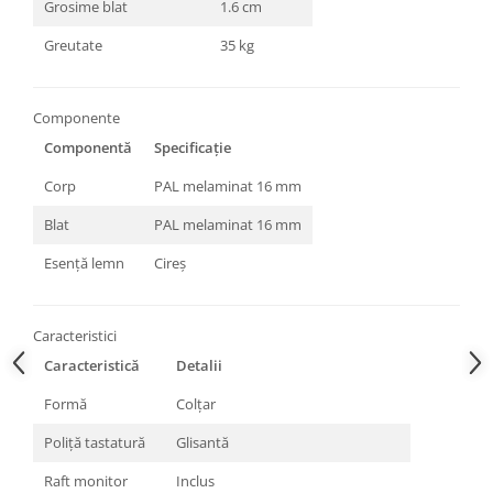
Grosime blat
1.6 cm
Greutate
35 kg
Componente
Componentă
Specificație
Corp
PAL melaminat 16 mm
Blat
PAL melaminat 16 mm
Esență lemn
Cireș
Caracteristici
Caracteristică
Detalii
Formă
Colțar
Poliță tastatură
Glisantă
Raft monitor
Inclus