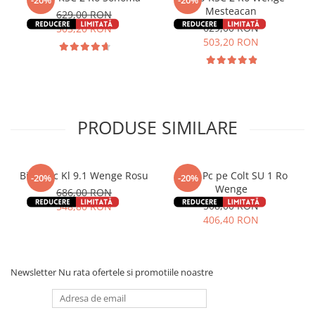
Mesteacan
629,00 RON
629,00 RON
503,20 RON
503,20 RON
PRODUSE SIMILARE
Birou Pc Kl 9.1 Wenge Rosu
Birou Pc pe Colt SU 1 Ro
-20%
-20%
Wenge
686,00 RON
508,00 RON
548,80 RON
406,40 RON
Newsletter
Nu rata ofertele si promotiile noastre