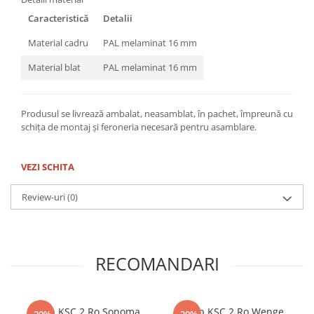
Caracteristică
Detalii
Material cadru
PAL melaminat 16 mm
Material blat
PAL melaminat 16 mm
Produsul se livrează ambalat, neasamblat, în pachet, împreună cu
schița de montaj și feroneria necesară pentru asamblare.
VEZI SCHITA
Review-uri
(0)
RECOMANDARI
Dulap KSC 2 Ro Sonoma
Dulap KSC 2 Ro Wenge
-20%
-20%