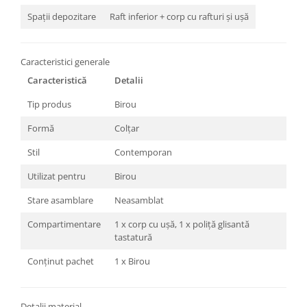
Spații depozitare
Raft inferior + corp cu rafturi și ușă
Caracteristici generale
Caracteristică
Detalii
Tip produs
Birou
Formă
Colțar
Stil
Contemporan
Utilizat pentru
Birou
Stare asamblare
Neasamblat
Compartimentare
1 x corp cu ușă, 1 x poliță glisantă
tastatură
Conținut pachet
1 x Birou
Detalii material