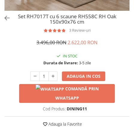
Set RH7017T cu 6 scaune RH558C RH Oak
150x90x76 cm
3 Review-uri
3.496,00 RON
2.622,00 RON
IN STOC
Durata de livrare:
3-5 zile
ADAUGA IN COS
COMANDĂ PRIN
WHATSAPP
Cod Produs:
DINING11
Adauga la Favorite