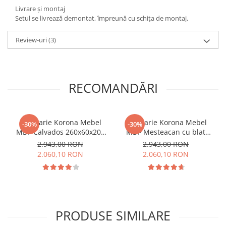
Livrare și montaj
Setul se livrează demontat, împreună cu schița de montaj.
Review-uri
(3)
RECOMANDĂRI
Bucatarie Korona Mebel
Bucatarie Korona Mebel
-30%
-30%
MDF Calvados 260x60x200
MDF Mesteacan cu blat
cm
intreg 260x60x200 cm
2.943,00 RON
2.943,00 RON
2.060,10 RON
2.060,10 RON
PRODUSE SIMILARE