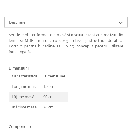
Descriere
Set de mobilier format din masă și 6 scaune tapițate, realizat din
lemn și MDF furniruit, cu design clasic și structură durabilă.
Potrivit pentru bucătărie sau living, conceput pentru utilizare
îndelungată.
Dimensiuni
Caracteristică
Dimensiune
Lungime masă
150 cm
Lățime masă
90 cm
Înălțime masă
76 cm
Componente