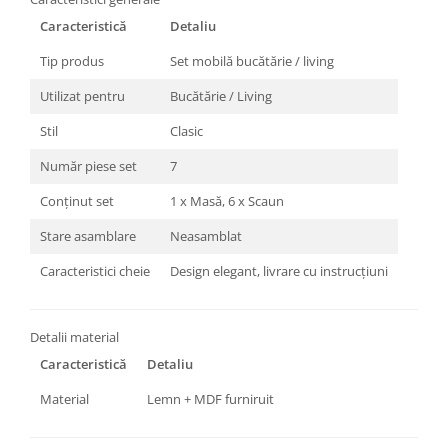
Caracteristică
Detaliu
Tip produs
Set mobilă bucătărie / living
Utilizat pentru
Bucătărie / Living
Stil
Clasic
Număr piese set
7
Conținut set
1 x Masă, 6 x Scaun
Stare asamblare
Neasamblat
Caracteristici cheie
Design elegant, livrare cu instrucțiuni
Detalii material
Caracteristică
Detaliu
Material
Lemn + MDF furniruit