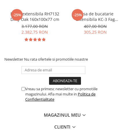
Masa extensibila RH7132
Masa de bucatarie
-25%
-25%
Dirty Oak 160x100x77 cm
extensibila KC-3 Fag
90x59x74 cm
3.177,00 RON
407,00 RON
2.382,75 RON
305,25 RON
Newsletter
Nu rata ofertele si promotiile noastre
Vreau sa primesc newsletter cu promotiile
magazinului. Afla mai multe in
Politica de
Confidentialitate
MAGAZINUL MEU
CLIENTI