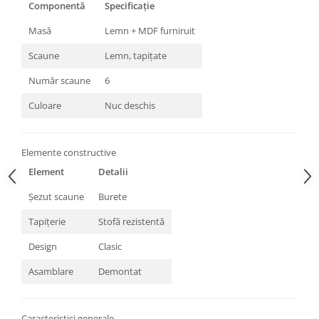
Componentă
Specificație
Masă
Lemn + MDF furniruit
Scaune
Lemn, tapițate
Număr scaune
6
Culoare
Nuc deschis
Elemente constructive
Element
Detalii
Șezut scaune
Burete
Tapițerie
Stofă rezistentă
Design
Clasic
Asamblare
Demontat
Caracteristici generale