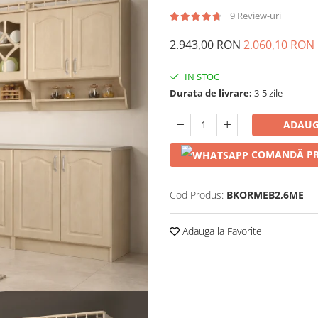
9 Review-uri
2.943,00 RON
2.060,10 RON
IN STOC
Durata de livrare:
3-5 zile
ADAUG
COMANDĂ PR
Cod Produs:
BKORMEB2,6ME
Adauga la Favorite