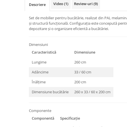
Video
(1)
Review-uri
(9)
Descriere
Set de mobilier pentru bucătărie, realizat din PAL melaminat
și structură funcțională. Configurația este concepută pentr
depozitare și o organizare eficientă a bucătăriei.
Dimensiuni
Caracteristică
Dimensiune
Lungime
260 cm
Adâncime
33 / 60 cm
Înălțime
200 cm
Dimensiune bucătărie
260 x 33 / 60 x 200 cm
Componente
Componentă
Specificație