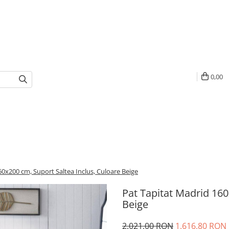
0,00
60x200 cm, Suport Saltea Inclus, Culoare Beige
Pat Tapitat Madrid 160
Beige
2.021,00 RON
1.616,80 RON