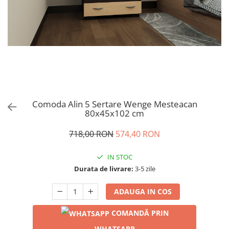
Comoda Alin 5 Sertare Wenge Mesteacan
80x45x102 cm
718,00 RON
574,40 RON
IN STOC
Durata de livrare:
3-5 zile
ADAUGA IN COS
COMANDĂ PRIN
WHATSAPP