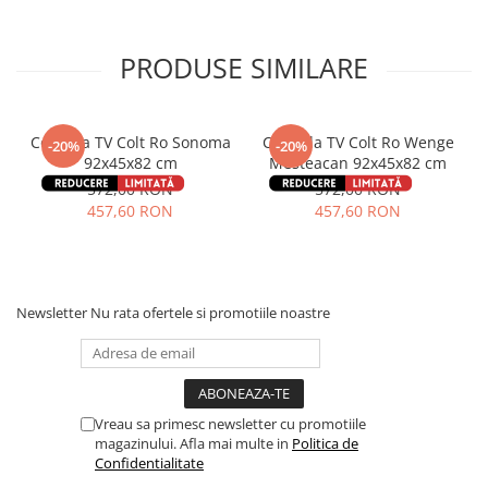
PRODUSE SIMILARE
Comoda TV Colt Ro Sonoma
Comoda TV Colt Ro Wenge
-20%
-20%
92x45x82 cm
Mesteacan 92x45x82 cm
572,00 RON
572,00 RON
457,60 RON
457,60 RON
Newsletter
Nu rata ofertele si promotiile noastre
Vreau sa primesc newsletter cu promotiile
magazinului. Afla mai multe in
Politica de
Confidentialitate