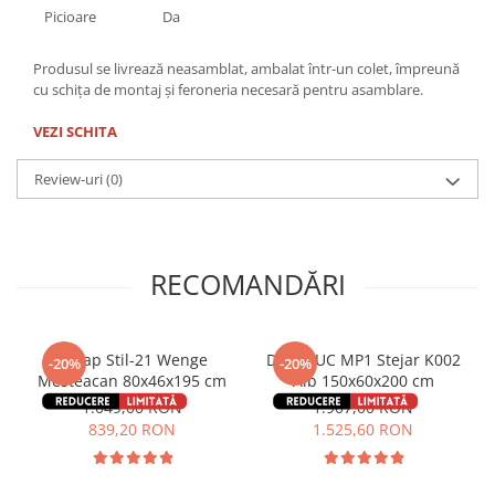
Picioare
Da
Produsul se livrează neasamblat, ambalat într-un colet, împreună
cu schița de montaj și feroneria necesară pentru asamblare.
VEZI SCHITA
Review-uri
(0)
RECOMANDĂRI
Dulap Stil-21 Wenge
Dulap UC MP1 Stejar K002
-20%
-20%
Mesteacan 80x46x195 cm
Alb 150x60x200 cm
1.049,00 RON
1.907,00 RON
839,20 RON
1.525,60 RON