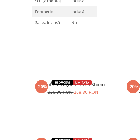
Schiță montaj
Inclusă
Feronerie
Inclusă
Saltea inclusă
Nu
Noptiera Laguna Frasin Shimo
Nop
-20%
-20%
336,00 RON
268,80 RON