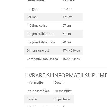
Dimensiune
Valoare
Lungime
210 cm
Lățime
171 cm
Înălțime cadru
27 cm
Înălțime tăblie mică
51 cm
Înălțime tăblie mare
90 cm
Dimensiune pat
174 × 210 cm
Compatibilitate saltea
160 × 200 cm
LIVRARE ȘI INFORMAȚII SUPLI
Informație
Detalii
Stare asamblare
Neasamblat
Livrare
În pachete