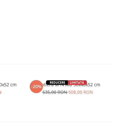
0x52 cm
Noptiera M14 Alb 50x40x52 cm
-20%
N
635,00 RON
508,00 RON