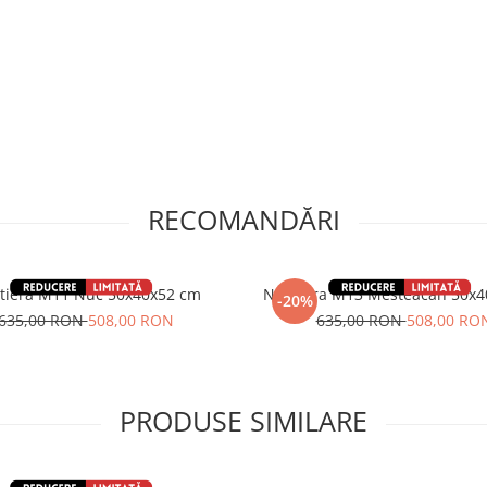
RECOMANDĂRI
tiera M11 Nuc 50x40x52 cm
Noptiera M13 Mesteacan 50x4
-20%
635,00 RON
508,00 RON
635,00 RON
508,00 RO
PRODUSE SIMILARE