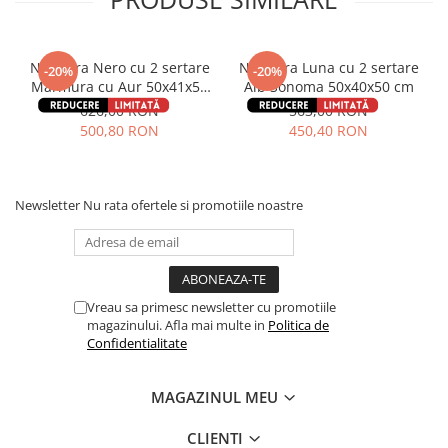
Noptiera Nero cu 2 sertare
Noptiera Luna cu 2 sertare
-20%
-20%
Marmura cu Aur 50x41x57
Alb Sonoma 50x40x50 cm
cm
626,00 RON
563,00 RON
500,80 RON
450,40 RON
Newsletter
Nu rata ofertele si promotiile noastre
Vreau sa primesc newsletter cu promotiile
magazinului. Afla mai multe in
Politica de
Confidentialitate
MAGAZINUL MEU
CLIENTI