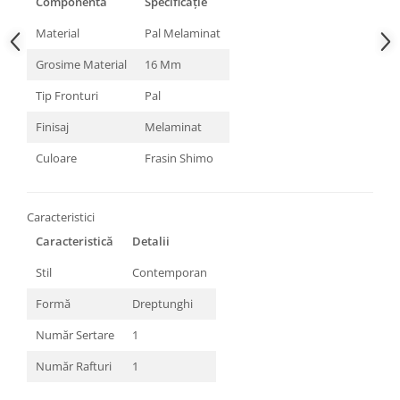
Componentă
Specificație
Material
Pal Melaminat
Grosime Material
16 Mm
Tip Fronturi
Pal
Finisaj
Melaminat
Culoare
Frasin Shimo
Caracteristici
Caracteristică
Detalii
Stil
Contemporan
Formă
Dreptunghi
Număr Sertare
1
Număr Rafturi
1