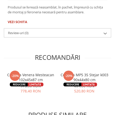
Produsul se livrează neasamblat, în pachet, împreună cu schița
de montaj și feroneria necesară pentru asamblare.
VEZI SCHITA
Review-uri
(0)
RECOMANDĂRI
Comoda Venera Mesteacan
Comoda MP5 3S Stejar k003
-20%
-20%
102x45x87 cm
90x44x80 cm
973,00 RON
651,00 RON
778,40 RON
520,80 RON
PRODUSE SIMILARE