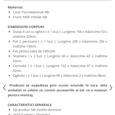
Material:
Corp: Pal melaminat Alb
Front: MDF Infoliat Alb
DIMENSIUNI CORPURI:
Dulap 4 usi cu oglinzi ( x 1 buc ): Lungime 194 x Adancime 63 x
Inaltime 229cm
Pat 2 persoane ( x 1 buc ): Lungime 208 x Adancime 206 x
Inaltime 130cm,
Pat pentru salta de 180x200
Noptiera ( x 2 buc ): Lungime 60 x Adancime 43 x Inaltime
52cm,
Comoda: ( x 1 buc ): Lungime 102 x Adancime 47 x Inaltime
92cm,
Oglinda: ( x 1 buc ): Lungime 99 x Adancime 2 x Inaltime 98cm,
Produsul se expediaza prin curier oriunde in tara. Este
ambalat in colete ce contin accesoriile si tot ce e nesesar
pentru montaj.
CARACTERISTICI GENERALE
Tip produs: Set mobila dormitor
Utilizat pentru: Dormitor