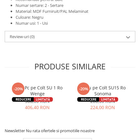
Numar sertare: 2 - Sertare
Material: MDF Furniruit/PAL Melaminat
Culoare: Negru
Numar usi: 1 - Usi
Review-uri
(0)
PRODUSE SIMILARE
Birou Pc pe Colt SU 1 Ro
Birou pe Colt SU15 Ro
-20%
-20%
Wenge
Sonoma
508,00 RON
280,00 RON
406,40 RON
224,00 RON
Newsletter
Nu rata ofertele si promotiile noastre