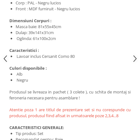
Corp : PAL - Negru lucios
Front : MDF furniruit - Negru lucios
Dimensiuni Corpuri :
Masca baie: 81x55x45cm
Dulap: 39x141x31cm
Oglinda: 61x100x2cm
Caracteristici :
Lavoar inclus Cersanit Como 80
Culori disponibile :
Alb
Negru
Produsul se livreaza in pachet ( 3 colete ), cu schita de montaj si
feroneria necesara pentru asamblare !
Atentie poza 1 are titlul de prezentare set si nu corespunde cu
produsul, produsul fiind afisat in urmatoarele poze 2,3,4...8
CARACTERISTICI GENERALE:
Tip produs: Set
Recomandat pentru: Baie