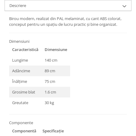
Descriere
Birou modern, realizat din PAL melaminat, cu cant ABS colorat,
conceput pentru un spațiu de lucru practic și bine organizat.
Dimensiuni
Caracteristică
Dimensiune
Lungime
140 cm
Adâncime
89 cm
Înălțime
75 cm
Grosime blat
1.6 cm
Greutate
30 kg
Componente
Componentă
Specificație