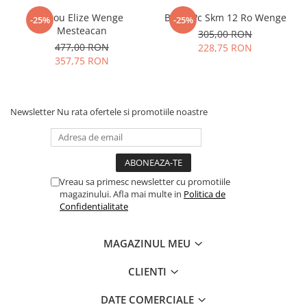
Birou Elize Wenge
Birou Pc Skm 12 Ro Wenge
-25%
-25%
Mesteacan
305,00 RON
477,00 RON
228,75 RON
357,75 RON
Newsletter
Nu rata ofertele si promotiile noastre
Vreau sa primesc newsletter cu promotiile
magazinului. Afla mai multe in
Politica de
Confidentialitate
MAGAZINUL MEU
CLIENTI
DATE COMERCIALE