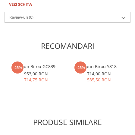
VEZI SCHITA
Review-uri
(0)
RECOMANDARI
Scaun Birou GC839
Scaun Birou Y818
-25%
-25%
953,00 RON
714,00 RON
714,75 RON
535,50 RON
PRODUSE SIMILARE