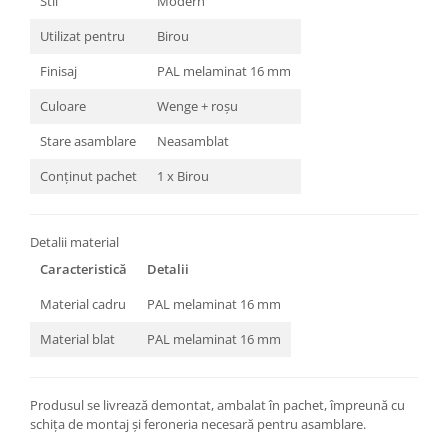
Stil
Modern
Utilizat pentru
Birou
Finisaj
PAL melaminat 16 mm
Culoare
Wenge + roșu
Stare asamblare
Neasamblat
Conținut pachet
1 x Birou
Detalii material
Caracteristică
Detalii
Material cadru
PAL melaminat 16 mm
Material blat
PAL melaminat 16 mm
Produsul se livrează demontat, ambalat în pachet, împreună cu
schița de montaj și feroneria necesară pentru asamblare.