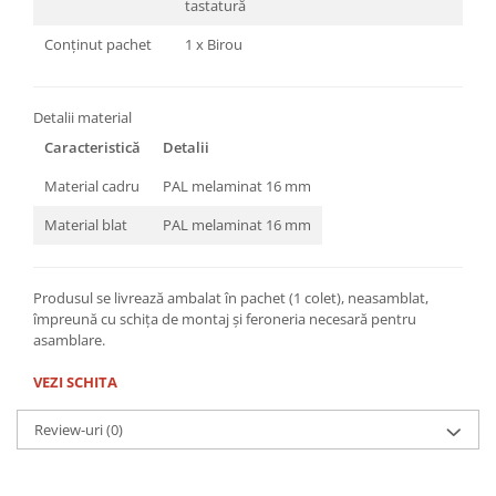
tastatură
Conținut pachet
1 x Birou
Detalii material
Caracteristică
Detalii
Material cadru
PAL melaminat 16 mm
Material blat
PAL melaminat 16 mm
Produsul se livrează ambalat în pachet (1 colet), neasamblat,
împreună cu schița de montaj și feroneria necesară pentru
asamblare.
VEZI SCHITA
Review-uri
(0)