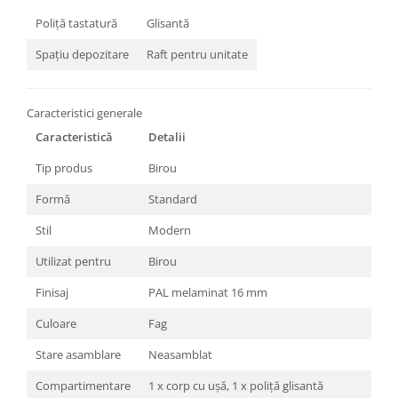
Poliță tastatură
Glisantă
Spațiu depozitare
Raft pentru unitate
Caracteristici generale
Caracteristică
Detalii
Tip produs
Birou
Formă
Standard
Stil
Modern
Utilizat pentru
Birou
Finisaj
PAL melaminat 16 mm
Culoare
Fag
Stare asamblare
Neasamblat
Compartimentare
1 x corp cu ușă, 1 x poliță glisantă