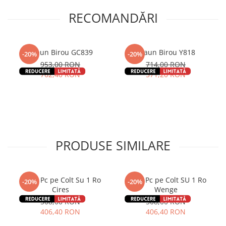
RECOMANDĂRI
Scaun Birou GC839
Scaun Birou Y818
-20%
-20%
953,00 RON
714,00 RON
762,40 RON
571,20 RON
PRODUSE SIMILARE
Birou Pc pe Colt Su 1 Ro
Birou Pc pe Colt SU 1 Ro
-20%
-20%
Cires
Wenge
508,00 RON
508,00 RON
406,40 RON
406,40 RON