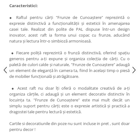
Caracteristici:
● Raftul pentru cărți "Frunze de Cunoaștere" reprezintă o
expresie distinctivă a funcționalității și esteticii în amenajarea
casei tale. Realizat din polite de PAL dispuse într-un design
inovator, acest raft ia forma unui copac cu frunze, aducând
natura și lectura într-o simbioză armonioasă.
● Fiecare poliță reprezintă o frunză distinctivă, oferind spațiu
generos pentru a-ți expune și organiza colecția de cărți. Cu o
paletă de culori calde și naturale, "Frunze de Cunoaștere" adaugă
un element de eleganță în camera ta, fiind în același timp o piesă
de mobilier funcțională și atrăgătoare.
● Acest raft nu doar îți oferă o modalitate creativă de a-ți
organiza cărțile, ci adaugă și un element decorativ distinctiv în
locuința ta. "Frunze de Cunoaștere" este mai mult decât un
simplu suport pentru cărți; este o expresie artistică și practică a
dragostei tale pentru lectură și estetică.
Cartile si decoratiunile din poze nu sunt incluse in pret , sunt doar
pentru decor !