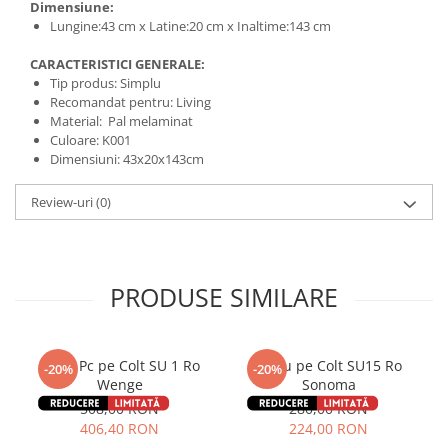
Dimensiune:
Lungine:43 cm x Latine:20 cm x Inaltime:143 cm
CARACTERISTICI GENERALE:
Tip produs: Simplu
Recomandat pentru: Living
Material: Pal melaminat
Culoare: K001
Dimensiuni: 43x20x143cm
Review-uri
(0)
PRODUSE SIMILARE
Birou Pc pe Colt SU 1 Ro
Birou pe Colt SU15 Ro
-20%
-20%
Wenge
Sonoma
508,00 RON
280,00 RON
406,40 RON
224,00 RON