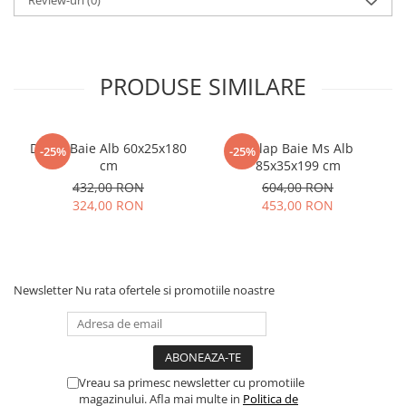
PRODUSE SIMILARE
Dulap Baie Alb 60x25x180
Dulap Baie Ms Alb
-25%
-25%
cm
85x35x199 cm
432,00 RON
604,00 RON
324,00 RON
453,00 RON
Newsletter
Nu rata ofertele si promotiile noastre
Vreau sa primesc newsletter cu promotiile
magazinului. Afla mai multe in
Politica de