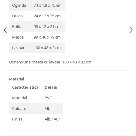
Oglinda
74 x 1,8 x 75 cm
Dulap
24 x 13 x 75 cm
Polita
98 x 12 x 21 cm
Masca
99 x 46 x 79 cm
Lavoar
100 x 48 x 3 cm
Dimensiune masca cu lavoar: 100 x 48 x 82 cm
Material
Caracteristica
Detalii
Material
PVC
Culoare
Alb
Finisaj
Alb / Aur