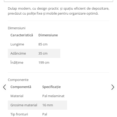
Dulap modern, cu design practic și spațiu eficient de depozitare,
prevăzut cu polițe fixe și mobile pentru organizare optimă.
Dimensiuni
Caracteristică
Dimensiune
Lungime
85 cm
Adâncime
35 cm
Înălțime
199 cm
Componente
Componentă
Specificație
Material
Pal melaminat
Grosime material
16 mm
Tip fronturi
Pal