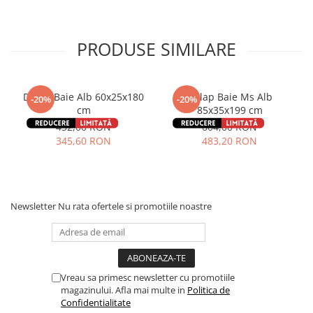
PRODUSE SIMILARE
Dulap Baie Alb 60x25x180
Dulap Baie Ms Alb
-20%
-20%
cm
85x35x199 cm
432,00 RON
604,00 RON
345,60 RON
483,20 RON
Newsletter
Nu rata ofertele si promotiile noastre
Vreau sa primesc newsletter cu promotiile
magazinului. Afla mai multe in
Politica de
Confidentialitate