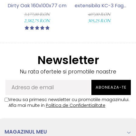
Dirty Oak 160x100x77 cm
extensibila KC-3 Fag
e
90x59x74 cm
3.177,00 RON
407,00 RON
2.382,75 RON
305,25 RON
Newsletter
Nu rata ofertele si promotiile noastre
Vreau sa primesc newsletter cu promotiile magazinului.
Afla mai multe in
Politica de Confidentialitate
MAGAZINUL MEU