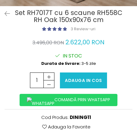
Set RH7017T cu 6 scaune RH558C
RH Oak 150x90x76 cm
3 Review-uri
2.622,00 RON
3.496,00 RON
IN STOC
Durata de livrare:
3-5 zile
ADAUGA IN COS
COMANDĂ PRIN WHATSAPP
Cod Produs:
DINING11
Adauga la Favorite