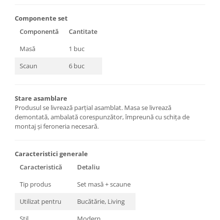
Componente set
Componentă
Cantitate
Masă
1 buc
Scaun
6 buc
Stare asamblare
Produsul se livrează parțial asamblat. Masa se livrează
demontată, ambalată corespunzător, împreună cu schița de
montaj și feroneria necesară.
Caracteristici generale
Caracteristică
Detaliu
Tip produs
Set masă + scaune
Utilizat pentru
Bucătărie, Living
Stil
Modern