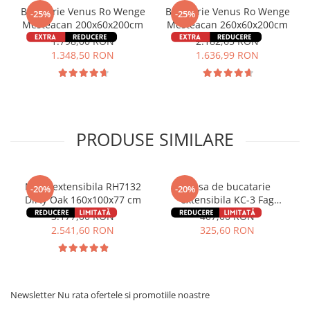
Bucatarie Venus Ro Wenge
Bucatarie Venus Ro Wenge
-25%
-25%
Mesteacan 200x60x200cm
Mesteacan 260x60x200cm
1.798,00 RON
2.182,65 RON
1.348,50 RON
1.636,99 RON
PRODUSE SIMILARE
Masa extensibila RH7132
Masa de bucatarie
-20%
-20%
Dirty Oak 160x100x77 cm
extensibila KC-3 Fag
90x59x74 cm
3.177,00 RON
407,00 RON
2.541,60 RON
325,60 RON
Newsletter
Nu rata ofertele si promotiile noastre