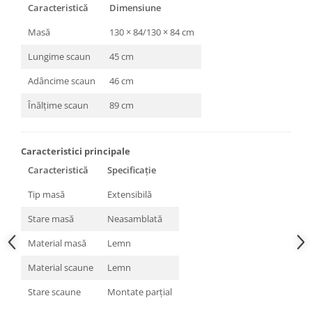
Caracteristică
Dimensiune
Masă
130 × 84/130 × 84 cm
Lungime scaun
45 cm
Adâncime scaun
46 cm
Înălțime scaun
89 cm
Caracteristici principale
Caracteristică
Specificație
Tip masă
Extensibilă
Stare masă
Neasamblată
Material masă
Lemn
Material scaune
Lemn
Stare scaune
Montate parțial