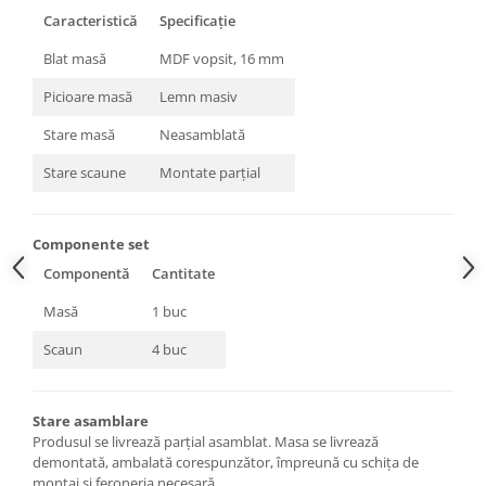
Caracteristică
Specificație
Blat masă
MDF vopsit, 16 mm
Picioare masă
Lemn masiv
Stare masă
Neasamblată
Stare scaune
Montate parțial
Componente set
Componentă
Cantitate
Masă
1 buc
Scaun
4 buc
Stare asamblare
Produsul se livrează parțial asamblat. Masa se livrează
demontată, ambalată corespunzător, împreună cu schița de
montaj și feroneria necesară.