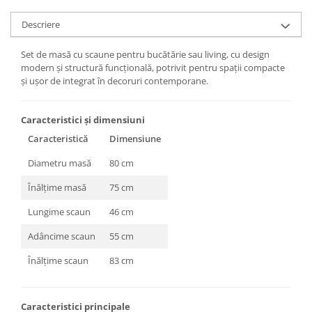
Descriere
Set de masă cu scaune pentru bucătărie sau living, cu design
modern și structură funcțională, potrivit pentru spații compacte
și ușor de integrat în decoruri contemporane.
Caracteristici și dimensiuni
Caracteristică
Dimensiune
Diametru masă
80 cm
Înălțime masă
75 cm
Lungime scaun
46 cm
Adâncime scaun
55 cm
Înălțime scaun
83 cm
Caracteristici principale