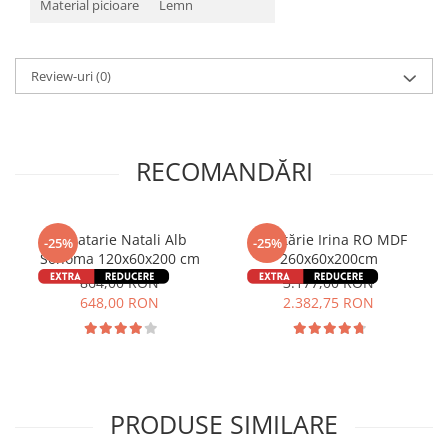
Material picioare
Lemn
Review-uri
(0)
RECOMANDĂRI
Bucatarie Natali Alb
Bucătărie Irina RO MDF
-25%
-25%
Sonoma 120x60x200 cm
260x60x200cm
864,00 RON
3.177,00 RON
648,00 RON
2.382,75 RON
PRODUSE SIMILARE