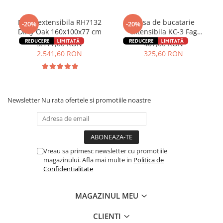
Masa extensibila RH7132
Masa de bucatarie
-20%
-20%
Dirty Oak 160x100x77 cm
extensibila KC-3 Fag
90x59x74 cm
3.177,00 RON
407,00 RON
2.541,60 RON
325,60 RON
Newsletter
Nu rata ofertele si promotiile noastre
Vreau sa primesc newsletter cu promotiile
magazinului. Afla mai multe in
Politica de
Confidentialitate
MAGAZINUL MEU
CLIENTI