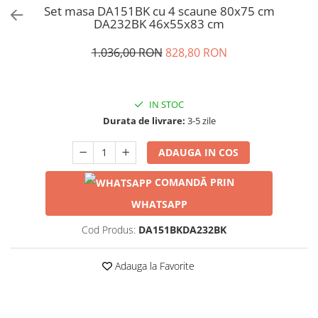
Set masa DA151BK cu 4 scaune 80x75 cm
DA232BK 46x55x83 cm
1.036,00 RON
828,80 RON
IN STOC
Durata de livrare:
3-5 zile
ADAUGA IN COS
COMANDĂ PRIN
WHATSAPP
Cod Produs:
DA151BKDA232BK
Adauga la Favorite