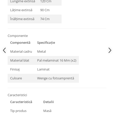
Lungime extinsă
120 Cm
Lățime extinsă
90 Cm
Înălțime extinsă
74 Cm
Componente
Componentă
Specificație
Material cadru
Metal
Material blat
Pal melaminat 16 Mm (x2)
Finisaj
Laminat
Culoare
Wenge cu fotoamprentă
Caracteristici
Caracteristică
Detalii
Tip produs
Masă