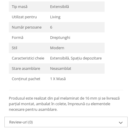
Tip masă
Extensibilă
Utilizat pentru
Living
Număr persoane
6
Formă
Dreptunghi
Stil
Modern
Caracteristici cheie
Extensibilă, Spațiu depozitare
Stare asamblare
Neasamblat
Conținut pachet
1 X Masă
Produsul este realizat din pal melaminat de 16 mm și se livrează
parțial montat, ambalat în colete, împreună cu elementele
necesare pentru asamblare.
Review-uri
(0)