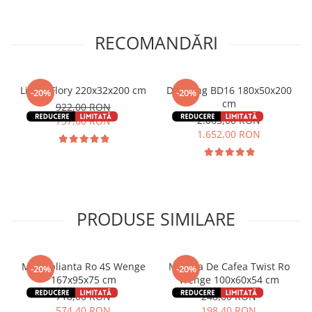
RECOMANDĂRI
Living Flory 220x32x200 cm
Dressing BD16 180x50x200
-20%
-20%
cm
922,00 RON
2.065,00 RON
737,60 RON
1.652,00 RON
PRODUSE SIMILARE
Masa plianta Ro 4S Wenge
Masuta De Cafea Twist Ro
-20%
-20%
167x95x75 cm
Wenge 100x60x54 cm
718,00 RON
248,00 RON
574,40 RON
198,40 RON