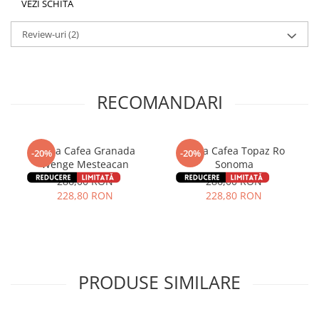
VEZI SCHITA
Review-uri
(2)
RECOMANDARI
Masa Cafea Granada
Masa Cafea Topaz Ro
-20%
-20%
Wenge Mesteacan
Sonoma
286,00 RON
286,00 RON
228,80 RON
228,80 RON
PRODUSE SIMILARE