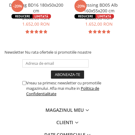
Dressing BD16 180x50x200
Dressing BD05 Alb
-20%
-20%
cm
160x55x200 cm
2.065,00 RON
2.065,00 RON
1.652,00 RON
1.652,00 RON
Newsletter
Nu rata ofertele si promotiile noastre
Vreau sa primesc newsletter cu promotiile
magazinului. Afla mai multe in
Politica de
Confidentialitate
MAGAZINUL MEU
CLIENTI
DATE COMERCIALE