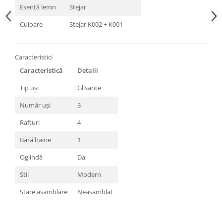
Esență lemn
Stejar
Culoare
Stejar K002 + K001
Caracteristici
Caracteristică
Detalii
Tip uși
Glisante
Număr uși
3
Rafturi
4
Bară haine
1
Oglindă
Da
Stil
Modern
Stare asamblare
Neasamblat