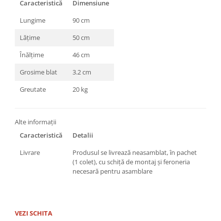
Caracteristică
Dimensiune
Lungime
90 cm
Lățime
50 cm
Înălțime
46 cm
Grosime blat
3.2 cm
Greutate
20 kg
Alte informații
Caracteristică
Detalii
Livrare
Produsul se livrează neasamblat, în pachet
(1 colet), cu schiță de montaj și feroneria
necesară pentru asamblare
VEZI SCHITA