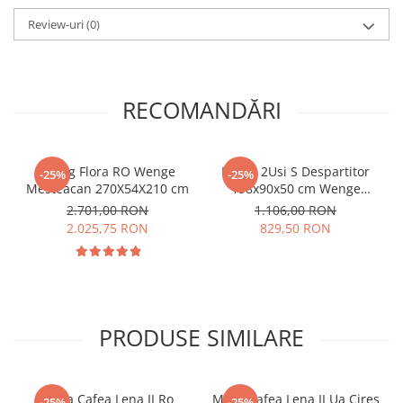
Review-uri
(0)
RECOMANDĂRI
Living Flora RO Wenge
Dulap 2Usi S Despartitor
-25%
-25%
Mesteacan 270X54X210 cm
198x90x50 cm Wenge
Mesteacan
2.701,00 RON
1.106,00 RON
2.025,75 RON
829,50 RON
PRODUSE SIMILARE
Masa Cafea Lena II Ro
Masa Cafea Lena II Ua Cires
-25%
-25%