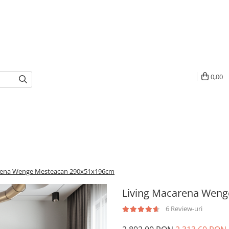
0,00
rena Wenge Mesteacan 290x51x196cm
Living Macarena Wen
6 Review-uri