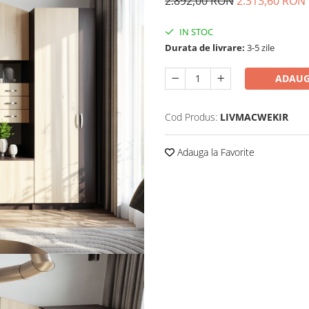
2.892,00 RON
2.313,60 RON
IN STOC
Durata de livrare:
3-5 zile
ADAUG
Cod Produs:
LIVMACWEKIR
Adauga la Favorite