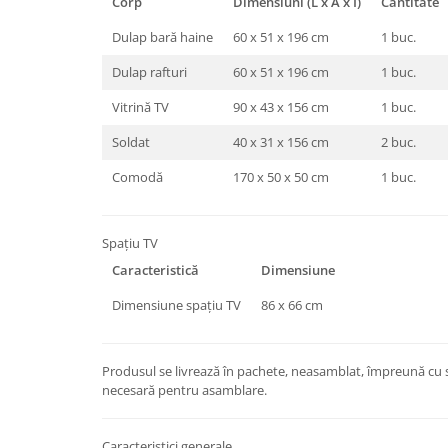
Corp
Dimensiuni (L x A x Î)
Cantitate
Dulap bară haine
60 x 51 x 196 cm
1 buc.
Dulap rafturi
60 x 51 x 196 cm
1 buc.
Vitrină TV
90 x 43 x 156 cm
1 buc.
Soldat
40 x 31 x 156 cm
2 buc.
Comodă
170 x 50 x 50 cm
1 buc.
Spațiu TV
Caracteristică
Dimensiune
Dimensiune spațiu TV
86 x 66 cm
Produsul se livrează în pachete, neasamblat, împreună cu s
necesară pentru asamblare.
Caracteristici generale