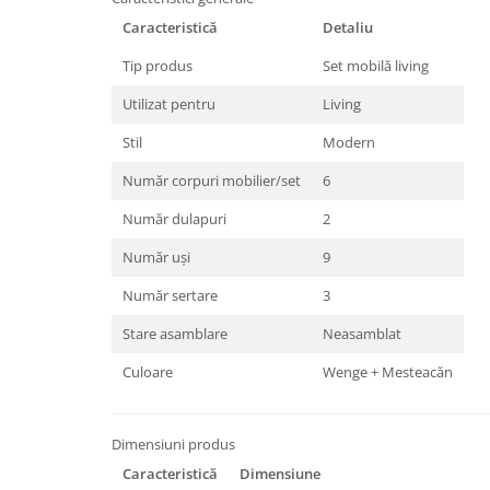
Caracteristică
Detaliu
Tip produs
Set mobilă living
Utilizat pentru
Living
Stil
Modern
Număr corpuri mobilier/set
6
Număr dulapuri
2
Număr uși
9
Număr sertare
3
Stare asamblare
Neasamblat
Culoare
Wenge + Mesteacăn
Dimensiuni produs
Caracteristică
Dimensiune