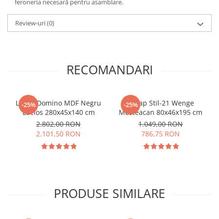
feroneria necesară pentru asamblare.
Review-uri
(0)
RECOMANDARI
Living Domino MDF Negru
Dulap Stil-21 Wenge
-25%
-25%
Lucios 280x45x140 cm
Mesteacan 80x46x195 cm
2.802,00 RON
1.049,00 RON
2.101,50 RON
786,75 RON
PRODUSE SIMILARE