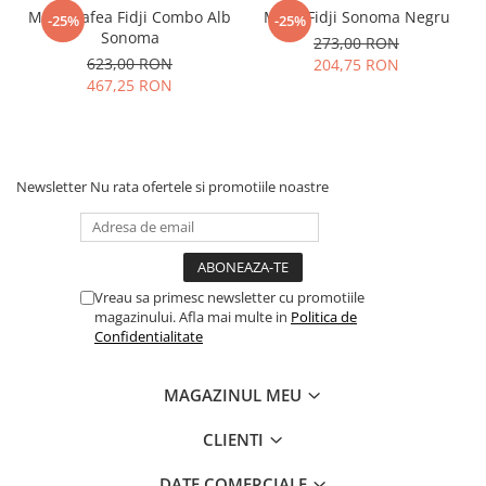
Masa Cafea Fidji Combo Alb
Masa Fidji Sonoma Negru
-25%
-25%
Sonoma
273,00 RON
623,00 RON
204,75 RON
467,25 RON
Newsletter
Nu rata ofertele si promotiile noastre
Vreau sa primesc newsletter cu promotiile
magazinului. Afla mai multe in
Politica de
Confidentialitate
MAGAZINUL MEU
CLIENTI
DATE COMERCIALE