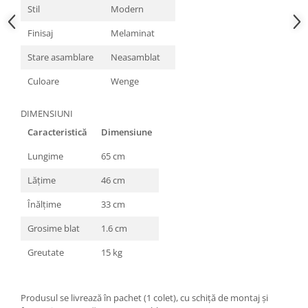
Stil
Modern
Finisaj
Melaminat
Stare asamblare
Neasamblat
Culoare
Wenge
DIMENSIUNI
Caracteristică
Dimensiune
Lungime
65 cm
Lățime
46 cm
Înălțime
33 cm
Grosime blat
1.6 cm
Greutate
15 kg
Produsul se livrează în pachet (1 colet), cu schiță de montaj și