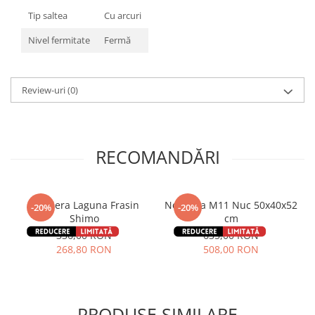
Tip saltea
Cu arcuri
Nivel fermitate
Fermă
Review-uri
(0)
RECOMANDĂRI
Noptiera Laguna Frasin
Noptiera M11 Nuc 50x40x52
-20%
-20%
Shimo
cm
336,00 RON
635,00 RON
268,80 RON
508,00 RON
PRODUSE SIMILARE