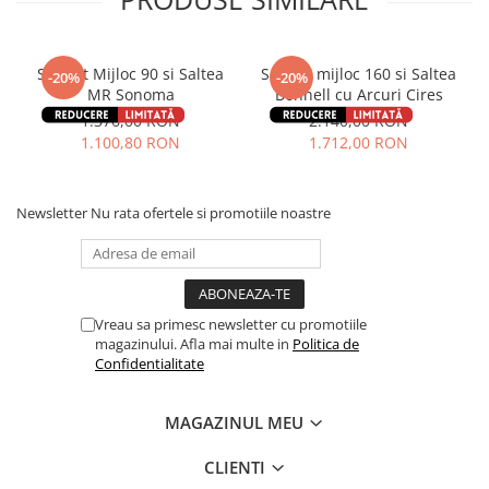
Set pat Mijloc 90 si Saltea
Set pat mijloc 160 si Saltea
-20%
-20%
MR Sonoma
Bonnell cu Arcuri Cires
1.376,00 RON
2.140,00 RON
1.100,80 RON
1.712,00 RON
Newsletter
Nu rata ofertele si promotiile noastre
Vreau sa primesc newsletter cu promotiile
magazinului. Afla mai multe in
Politica de
Confidentialitate
MAGAZINUL MEU
CLIENTI