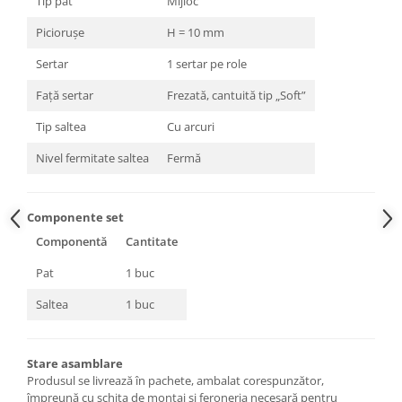
Tip pat
Mijloc
Piciorușe
H = 10 mm
Sertar
1 sertar pe role
Față sertar
Frezată, cantuită tip „Soft”
Tip saltea
Cu arcuri
Nivel fermitate saltea
Fermă
Componente set
Componentă
Cantitate
Pat
1 buc
Saltea
1 buc
Stare asamblare
Produsul se livrează în pachete, ambalat corespunzător,
împreună cu schița de montaj și feroneria necesară pentru