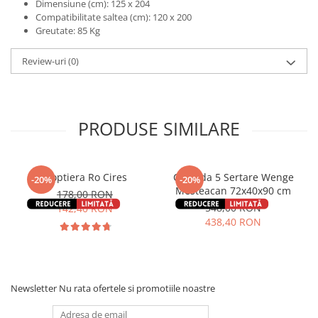
Dimensiune (cm): 125 x 204
Compatibilitate saltea (cm): 120 x 200
Greutate: 85 Kg
Review-uri
(0)
PRODUSE SIMILARE
Noptiera Ro Cires
Comoda 5 Sertare Wenge
-20%
-20%
Mesteacan 72x40x90 cm
178,00 RON
548,00 RON
142,40 RON
438,40 RON
Newsletter
Nu rata ofertele si promotiile noastre