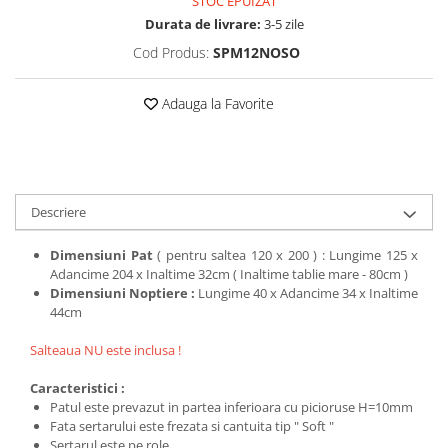
STOC EPUIZAT
Durata de livrare:
3-5 zile
Cod Produs:
SPM12NOSO
Adauga la Favorite
Descriere
Dimensiuni Pat
( pentru saltea 120 x 200 ) : Lungime 125 x
Adancime 204 x Inaltime 32cm ( Inaltime tablie mare - 80cm )
Dimensiuni Noptiere :
Lungime 40 x Adancime 34 x Inaltime
44cm
Salteaua NU este inclusa !
Caracteristici :
Patul este prevazut in partea inferioara cu picioruse H=10mm
Fata sertarului este frezata si cantuita tip " Soft "
Sertarul este pe role