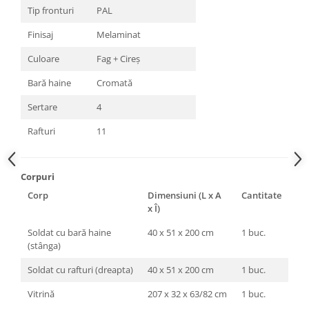
Tip fronturi
PAL
Finisaj
Melaminat
Culoare
Fag + Cireș
Bară haine
Cromată
Sertare
4
Rafturi
11
Corpuri
Corp
Dimensiuni (L x A
Cantitate
x Î)
Soldat cu bară haine
40 x 51 x 200 cm
1 buc.
(stânga)
Soldat cu rafturi (dreapta)
40 x 51 x 200 cm
1 buc.
Vitrină
207 x 32 x 63/82 cm
1 buc.