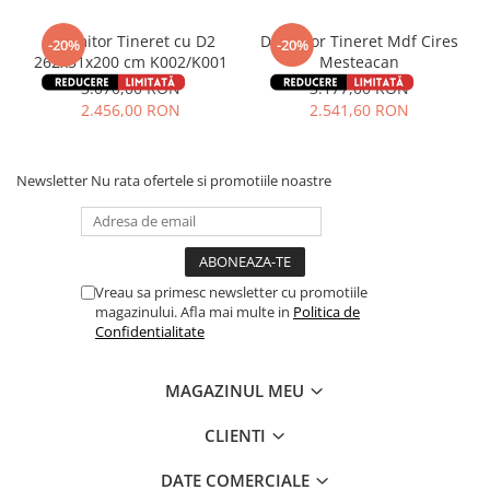
Dormitor Tineret cu D2
Dormitor Tineret Mdf Cires
-20%
-20%
262x51x200 cm K002/K001
Mesteacan
3.070,00 RON
3.177,00 RON
2.456,00 RON
2.541,60 RON
Newsletter
Nu rata ofertele si promotiile noastre
Vreau sa primesc newsletter cu promotiile
magazinului. Afla mai multe in
Politica de
Confidentialitate
MAGAZINUL MEU
CLIENTI
DATE COMERCIALE