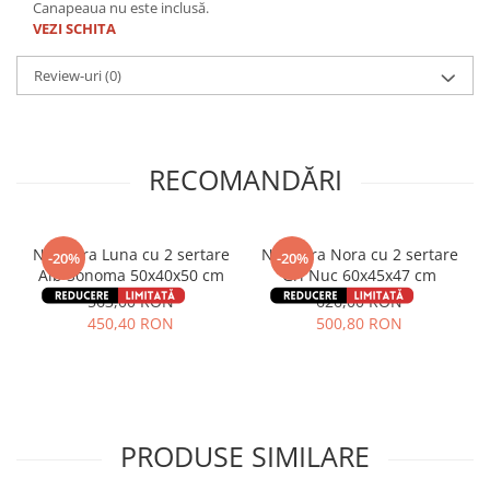
Canapeaua nu este inclusă.
VEZI SCHITA
Review-uri
(0)
RECOMANDĂRI
Noptiera Luna cu 2 sertare
Noptiera Nora cu 2 sertare
-20%
-20%
Alb Sonoma 50x40x50 cm
Gri Nuc 60x45x47 cm
563,00 RON
626,00 RON
450,40 RON
500,80 RON
PRODUSE SIMILARE