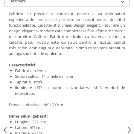
Descriere
Fabricat cu precizie si conceput pentru a va imbunatati
experienta de somn, acest pat este amestecul perfect de stil si
functionalitate. Caracteristici cheie: Design elegant: Patul are un
design elegant si modern care completeaza fara efort orice decor
de dormitor. Calitate: Fabricat meticulos cu materiale de inalta
calitate, patul nostru este construit pentru a rezista. Cadrul
robust din lemn asigura durabilitate, in timp ce tapiteria premium
adauga sau nota de opulenta.
Caracteristici:
Fabricat din lemn
Suport saltea : 14 lamele din lemn
Tapitat cu stofa .
Iluminare LED cu buton senzor lateral si 3 moduri de
intensitate.
Dimensiuni saltea : 160x200cm
Dimensiuni gabarit:
Lungime: 222 cm;
Latime: 165 cm;
Inaltime: 96 cm;