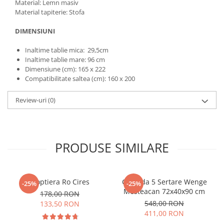
Material: Lemn masiv
Material tapiterie: Stofa
DIMENSIUNI
Inaltime tablie mica: 29,5cm
Inaltime tablie mare: 96 cm
Dimensiune (cm): 165 x 222
Compatibilitate saltea (cm): 160 x 200
Review-uri
(0)
PRODUSE SIMILARE
Noptiera Ro Cires
Comoda 5 Sertare Wenge
-25%
-25%
Mesteacan 72x40x90 cm
178,00 RON
548,00 RON
133,50 RON
411,00 RON