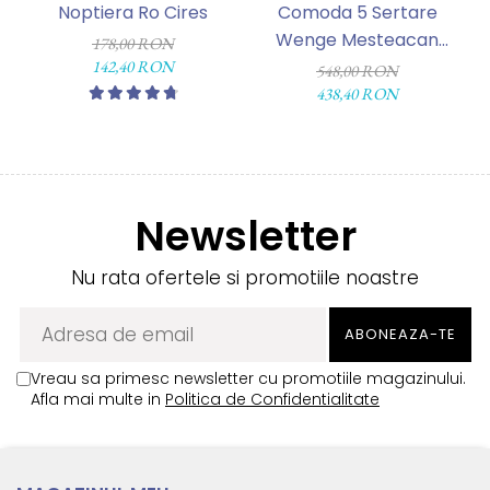
Noptiera Ro Cires
Comoda 5 Sertare
C
Wenge Mesteacan
178,00 RON
72x40x90 cm
142,40 RON
548,00 RON
438,40 RON
Newsletter
Nu rata ofertele si promotiile noastre
Vreau sa primesc newsletter cu promotiile magazinului.
Afla mai multe in
Politica de Confidentialitate