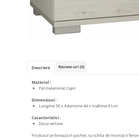
Review-uri
(0)
Descriere
Material :
Pal melaminat Capri
Dimensiuni
:
Lungime 50 x Adancime 44 x Inaltime 41cm
Caracteristici
:
Doua sertare
Produsul se livreaza in pachet, cu schita de montaj si fer