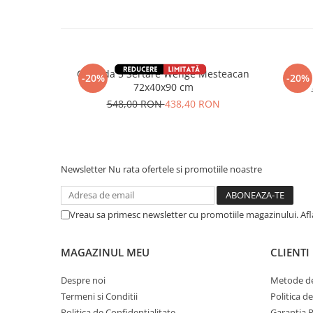
Comoda 5 Sertare Wenge Mesteacan
-20%
-20%
72x40x90 cm
548,00 RON
438,40 RON
Newsletter
Nu rata ofertele si promotiile noastre
Vreau sa primesc newsletter cu promotiile magazinului. Af
MAGAZINUL MEU
CLIENTI
Despre noi
Metode de
Termeni si Conditii
Politica d
Politica de Confidentialitate
Garantia 