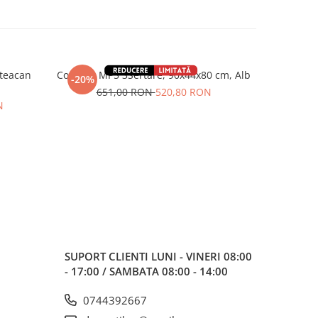
teacan
Comoda MP5 3Sertare, 90x44x80 cm, Alb
Co
-20%
-20%
651,00 RON
520,80 RON
42
N
SUPORT CLIENTI
LUNI - VINERI 08:00
- 17:00 / SAMBATA 08:00 - 14:00
0744392667