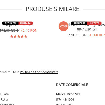
PRODUSE SIMILARE
Noptiera Ro Cires
Comoda 4-1-1 Ro Wenge Mes
-20%
88x45x91 cm
178,00 RON
142,40 RON
770,00 RON
616,00 RO
la mai multe in
Politica de Confidentialitate
DATE COMERCIALE
 Plata
Marcel Prod SRL
e Retur
J17/143/1994
Produselor
RO 5113892