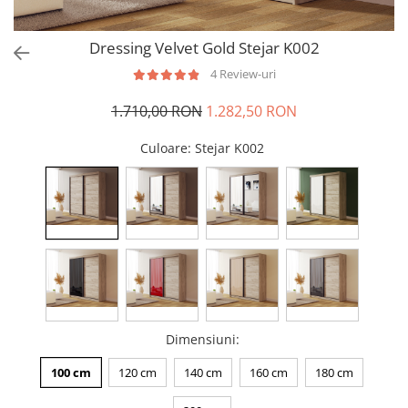
Dressing Velvet Gold Stejar K002
4 Review-uri
1.710,00 RON
1.282,50 RON
Culoare
: Stejar K002
Dimensiuni
:
100 cm
120 cm
140 cm
160 cm
180 cm