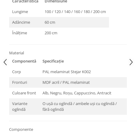
Caracteristică
Dimensiune
Lungime
100 / 120 / 140 / 160 / 180 / 200 cm
Adâncime
60 cm
Înălțime
200 cm
Material
Componentă
Specificație
Corp
PAL melaminat Stejar K002
Fronturi
MDF acril / PAL melaminat
Culoare front
Alb, Negru, Roșu, Cappuccino, Antracit
Variante
O ușă cu oglindă / ambele uși cu oglindă /
oglindă
fără oglindă
Componente