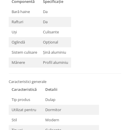
Componentă
Specificație
Bară haine
Da
Rafturi
Da
Uși
Culisante
Oglindă
Opțional
Sistem culisare
Șină aluminiu
Mânere
Profil aluminiu
Caracteristici generale
Caracteristică
Detalii
Tip produs
Dulap
Utilizat pentru
Dormitor
Stil
Modern