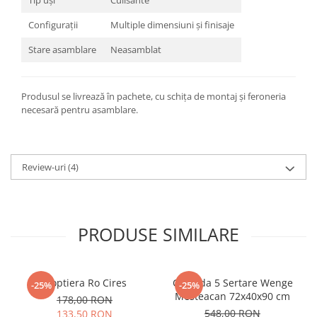
Tip uși
Culisante
Configurații
Multiple dimensiuni și finisaje
Stare asamblare
Neasamblat
Produsul se livrează în pachete, cu schița de montaj și feroneria
necesară pentru asamblare.
Review-uri
(4)
PRODUSE SIMILARE
Noptiera Ro Cires
Comoda 5 Sertare Wenge
-25%
-25%
Mesteacan 72x40x90 cm
178,00 RON
548,00 RON
133,50 RON