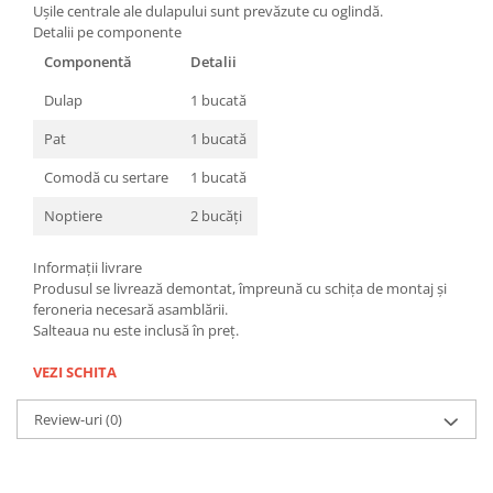
Ușile centrale ale dulapului sunt prevăzute cu oglindă.
Detalii pe componente
Componentă
Detalii
Dulap
1 bucată
Pat
1 bucată
Comodă cu sertare
1 bucată
Noptiere
2 bucăți
Informații livrare
Produsul se livrează demontat, împreună cu schița de montaj și
feroneria necesară asamblării.
Salteaua nu este inclusă în preț.
VEZI SCHITA
Review-uri
(0)