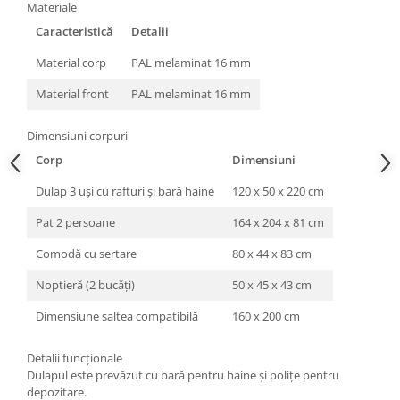
Materiale
Caracteristică
Detalii
Material corp
PAL melaminat 16 mm
Material front
PAL melaminat 16 mm
Dimensiuni corpuri
Corp
Dimensiuni
Dulap 3 uși cu rafturi și bară haine
120 x 50 x 220 cm
Pat 2 persoane
164 x 204 x 81 cm
Comodă cu sertare
80 x 44 x 83 cm
Noptieră (2 bucăți)
50 x 45 x 43 cm
Dimensiune saltea compatibilă
160 x 200 cm
Detalii funcționale
Dulapul este prevăzut cu bară pentru haine și polițe pentru
depozitare.