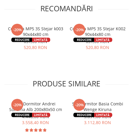
RECOMANDĂRI
Comoda MP5 3S Stejar k003
Comoda MP5 3S Stejar K002
-20%
-20%
90x44x80 cm
90x44x80 cm
651,00 RON
651,00 RON
520,80 RON
520,80 RON
PRODUSE SIMILARE
Set Dormitor Andrei
Set Dormitor Basia Combi
-20%
-20%
Sonoma Alb 200x80x50 cm
Wenge Kiruna
4.448,00 RON
3.891,00 RON
3.558,40 RON
3.112,80 RON