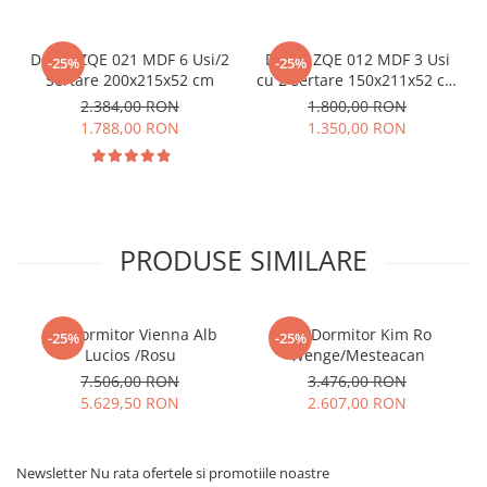
Dulap ZQE 021 MDF 6 Usi/2
Dulap ZQE 012 MDF 3 Usi
-25%
-25%
Sertare 200x215x52 cm
cu 2 sertare 150x211x52 cm
Alb
2.384,00 RON
1.800,00 RON
1.788,00 RON
1.350,00 RON
PRODUSE SIMILARE
Set Dormitor Vienna Alb
Set Dormitor Kim Ro
-25%
-25%
Lucios /Rosu
Wenge/Mesteacan
7.506,00 RON
3.476,00 RON
5.629,50 RON
2.607,00 RON
Newsletter
Nu rata ofertele si promotiile noastre