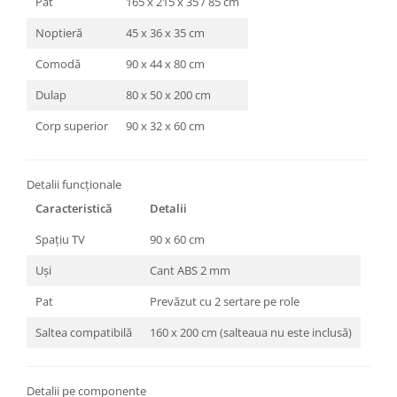
Pat
165 x 215 x 35 / 85 cm
Noptieră
45 x 36 x 35 cm
Comodă
90 x 44 x 80 cm
Dulap
80 x 50 x 200 cm
Corp superior
90 x 32 x 60 cm
Detalii funcționale
Caracteristică
Detalii
Spațiu TV
90 x 60 cm
Uși
Cant ABS 2 mm
Pat
Prevăzut cu 2 sertare pe role
Saltea compatibilă
160 x 200 cm (salteaua nu este inclusă)
Detalii pe componente