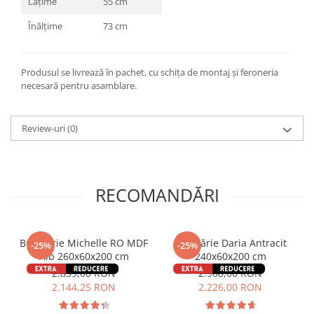
Lățime
55 cm
Înălțime
73 cm
Produsul se livrează în pachet, cu schița de montaj și feroneria
necesară pentru asamblare.
Review-uri
(0)
RECOMANDĂRI
Bucătărie Michelle RO MDF
Bucătărie Daria Antracit
-25%
-25%
Alb 260x60x200 cm
240x60x200 cm
2.859,00 RON
2.968,00 RON
2.144,25 RON
2.226,00 RON