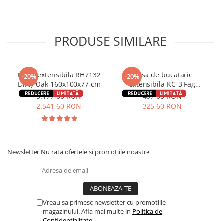
PRODUSE SIMILARE
Masa extensibila RH7132
Masa de bucatarie
-20%
-20%
Dirty Oak 160x100x77 cm
extensibila KC-3 Fag
90x59x74 cm
3.177,00 RON
407,00 RON
2.541,60 RON
325,60 RON
Newsletter
Nu rata ofertele si promotiile noastre
Vreau sa primesc newsletter cu promotiile
magazinului. Afla mai multe in
Politica de
Confidentialitate