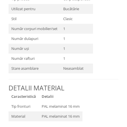
Utilizat pentru
Bucătărie
Stil
Clasic
Număr corpuri mobilier/set
1
Număr dulapuri
1
Număr uși
1
Număr rafturi
1
Stare asamblare
Neasamblat
DETALII MATERIAL
Caracteristică
Detalii
Tip fronturi
PAL melaminat 16 mm
Material
PAL melaminat 16 mm