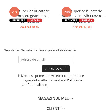
Corp superior bucatarie
Corp superior bucatarie
-20%
-20%
Venus 80 geam/alb
Provence 2 usi Alb 60x29x68
80x29x60 cm
cm
301,00 RON
286,00 RON
240,80 RON
228,80 RON
Newsletter
Nu rata ofertele si promotiile noastre
Vreau sa primesc newsletter cu promotiile
magazinului. Afla mai multe in
Politica de
Confidentialitate
MAGAZINUL MEU
CLIENTI