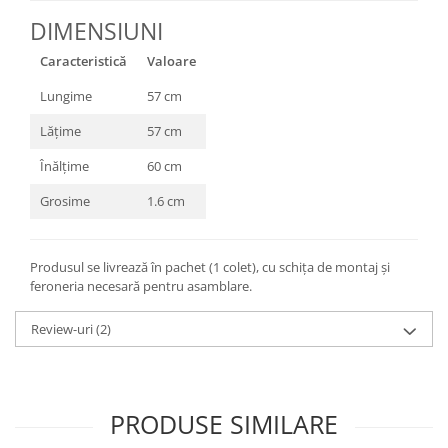
DIMENSIUNI
Caracteristică
Valoare
Lungime
57 cm
Lățime
57 cm
Înălțime
60 cm
Grosime
1.6 cm
Produsul se livrează în pachet (1 colet), cu schița de montaj și
feroneria necesară pentru asamblare.
Review-uri
(2)
PRODUSE SIMILARE