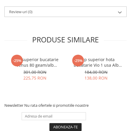
Review-uri
(0)
PRODUSE SIMILARE
Corp superior bucatarie
Corp superior hota
-25%
-25%
Venus 80 geam/alb
bucatarie Vio 1 usa Alb
80x29x60 cm
60x30x40 cm
301,00 RON
184,00 RON
225,75 RON
138,00 RON
Newsletter
Nu rata ofertele si promotiile noastre