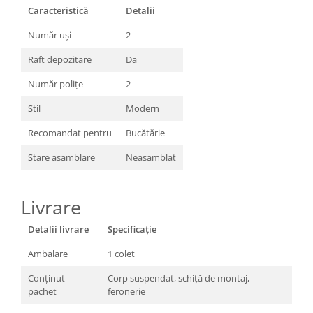
Caracteristică
Detalii
Număr uși
2
Raft depozitare
Da
Număr polițe
2
Stil
Modern
Recomandat pentru
Bucătărie
Stare asamblare
Neasamblat
Livrare
Detalii livrare
Specificație
Ambalare
1 colet
Conținut
Corp suspendat, schiță de montaj,
pachet
feronerie