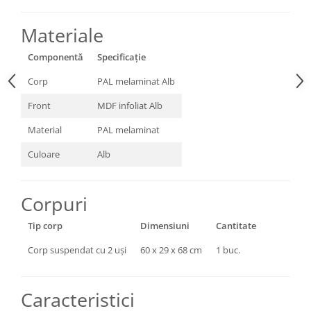
Materiale
Componentă
Specificație
Corp
PAL melaminat Alb
Front
MDF infoliat Alb
Material
PAL melaminat
Culoare
Alb
Corpuri
Tip corp
Dimensiuni
Cantitate
Corp suspendat cu 2 uși
60 x 29 x 68 cm
1 buc.
Caracteristici