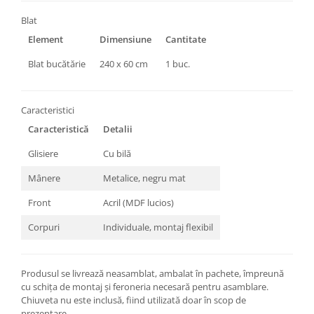
Blat
Element
Dimensiune
Cantitate
Blat bucătărie
240 x 60 cm
1 buc.
Caracteristici
Caracteristică
Detalii
Glisiere
Cu bilă
Mânere
Metalice, negru mat
Front
Acril (MDF lucios)
Corpuri
Individuale, montaj flexibil
Produsul se livrează neasamblat, ambalat în pachete, împreună
cu schița de montaj și feroneria necesară pentru asamblare.
Chiuveta nu este inclusă, fiind utilizată doar în scop de
prezentare.