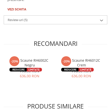
VEZI SCHITA
Review-uri
(5)
RECOMANDARI
Set 2 Scaune RH6002C
Set 2 Scaune RH6012C
-20%
-20%
Negru
Crem
795,00 RON
795,00 RON
636,00 RON
636,00 RON
PRODUSE SIMILARE