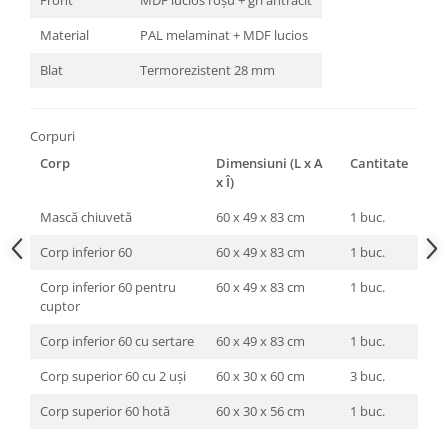
Front
MDF lucios roșu + gri antracit
Material
PAL melaminat + MDF lucios
Blat
Termorezistent 28 mm
Corpuri
Corp
Dimensiuni (L x A
Cantitate
x Î)
Mască chiuvetă
60 x 49 x 83 cm
1 buc.
Corp inferior 60
60 x 49 x 83 cm
1 buc.
Corp inferior 60 pentru
60 x 49 x 83 cm
1 buc.
cuptor
Corp inferior 60 cu sertare
60 x 49 x 83 cm
1 buc.
Corp superior 60 cu 2 uși
60 x 30 x 60 cm
3 buc.
Corp superior 60 hotă
60 x 30 x 56 cm
1 buc.