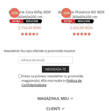
Bucatarie Cora Riflaj MDF
Bucatarie Provence RO MDF
-25%
-25%
260x60x200 cm
Alb 260x60x200 cm
3.672,00 RON
3.336,00 RON
2.754,00 RON
2.502,00 RON
Newsletter
Nu rata ofertele si promotiile noastre
Vreau sa primesc newsletter cu promotiile
magazinului. Afla mai multe in
Politica de
Confidentialitate
MAGAZINUL MEU
CLIENTI