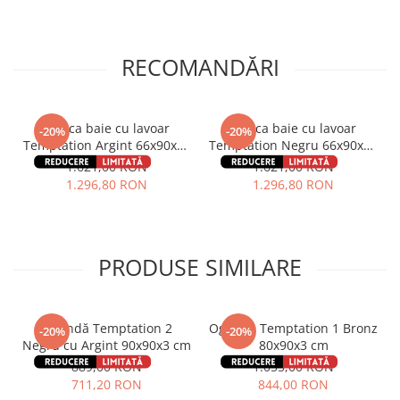
RECOMANDĂRI
Masca baie cu lavoar
Masca baie cu lavoar
-20%
-20%
Temptation Argint 66x90x47
Temptation Negru 66x90x47
cm
cm
1.621,00 RON
1.621,00 RON
1.296,80 RON
1.296,80 RON
PRODUSE SIMILARE
Oglindă Temptation 2
Oglinda Temptation 1 Bronz
-20%
-20%
Negru cu Argint 90x90x3 cm
80x90x3 cm
889,00 RON
1.055,00 RON
711,20 RON
844,00 RON