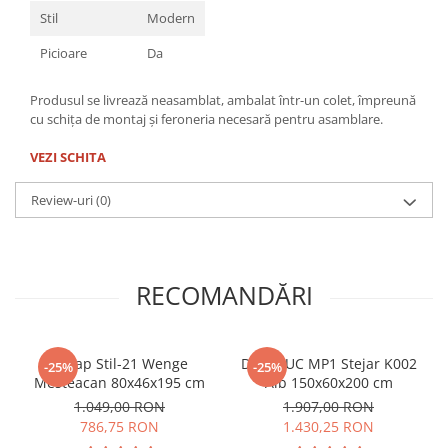
Stil
Modern
Picioare
Da
Produsul se livrează neasamblat, ambalat într-un colet, împreună
cu schița de montaj și feroneria necesară pentru asamblare.
VEZI SCHITA
Review-uri
(0)
RECOMANDĂRI
Dulap Stil-21 Wenge
Dulap UC MP1 Stejar K002
-25%
-25%
Mesteacan 80x46x195 cm
Alb 150x60x200 cm
1.049,00 RON
1.907,00 RON
786,75 RON
1.430,25 RON