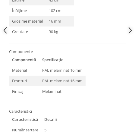
Înălțime
102 cm
Grosime material
16 mm
Greutate
30 kg
Componente
Componentă
Specificație
Material
PAL melaminat 16 mm
Fronturi
PAL melaminat 16 mm
Finisaj
Melaminat
Caracteristici
Caracteristică
Detalii
Număr sertare
5