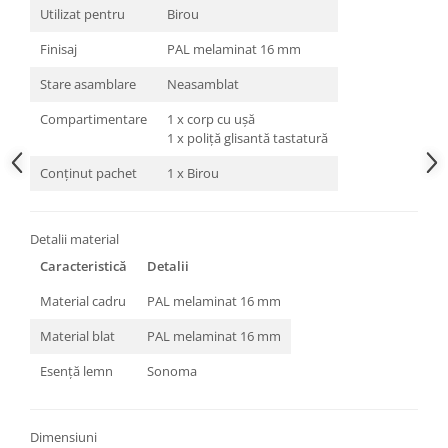
Utilizat pentru
Birou
Finisaj
PAL melaminat 16 mm
Stare asamblare
Neasamblat
Compartimentare
1 x corp cu ușă
1 x poliță glisantă tastatură
Conținut pachet
1 x Birou
Detalii material
Caracteristică
Detalii
Material cadru
PAL melaminat 16 mm
Material blat
PAL melaminat 16 mm
Esență lemn
Sonoma
Dimensiuni