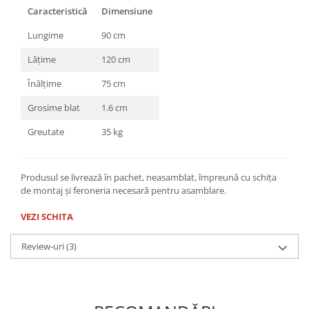
Caracteristică
Dimensiune
Lungime
90 cm
Lățime
120 cm
Înălțime
75 cm
Grosime blat
1.6 cm
Greutate
35 kg
Produsul se livrează în pachet, neasamblat, împreună cu schița
de montaj și feroneria necesară pentru asamblare.
VEZI SCHITA
Review-uri
(3)