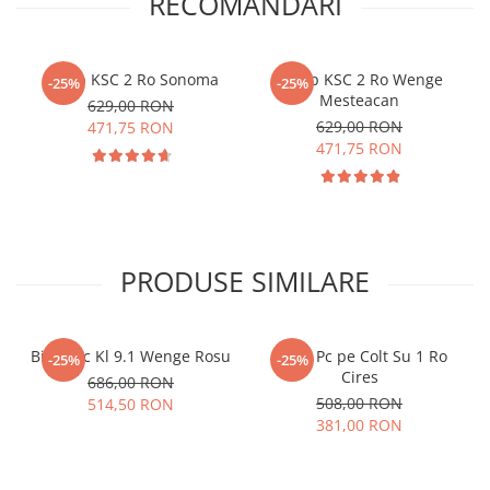
RECOMANDĂRI
Dulap KSC 2 Ro Sonoma
Dulap KSC 2 Ro Wenge
-25%
-25%
Mesteacan
629,00 RON
629,00 RON
471,75 RON
471,75 RON
PRODUSE SIMILARE
Birou Pc Kl 9.1 Wenge Rosu
Birou Pc pe Colt Su 1 Ro
-25%
-25%
Cires
686,00 RON
508,00 RON
514,50 RON
381,00 RON