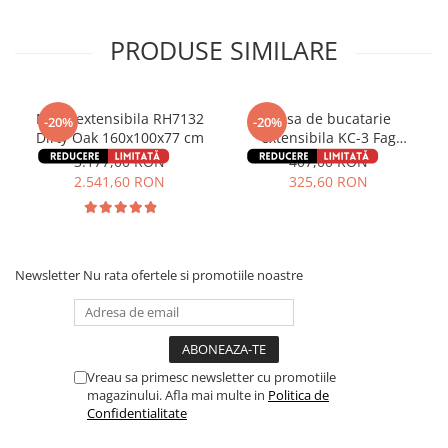
PRODUSE SIMILARE
Masa extensibila RH7132
Masa de bucatarie
-20%
-20%
Dirty Oak 160x100x77 cm
extensibila KC-3 Fag
90x59x74 cm
3.177,00 RON
407,00 RON
2.541,60 RON
325,60 RON
Newsletter
Nu rata ofertele si promotiile noastre
Vreau sa primesc newsletter cu promotiile
magazinului. Afla mai multe in
Politica de
Confidentialitate