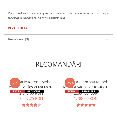
Produsul se livrează în pachet, neasamblat, cu schița de montaj și
feroneria necesară pentru asamblare.
VEZI SCHITA
Review-uri
(3)
RECOMANDĂRI
Bucatarie Korona Mebel
Bucatarie Korona Mebel
-25%
-25%
MDF Calvados 260x60x200
MDF Calvados 200x60x200
cm
cm
2.943,00 RON
2.384,00 RON
2.207,25 RON
1.788,00 RON