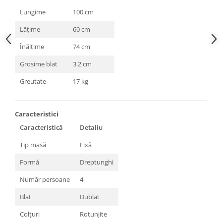
Lungime
100 cm
Lățime
60 cm
Înălțime
74 cm
Grosime blat
3.2 cm
Greutate
17 kg
Caracteristici
Caracteristică
Detaliu
Tip masă
Fixă
Formă
Dreptunghi
Număr persoane
4
Blat
Dublat
Colțuri
Rotunjite