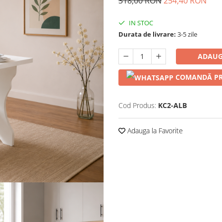
318,00 RON
254,40 RON
IN STOC
Durata de livrare:
3-5 zile
ADAUG
COMANDĂ PR
Cod Produs:
KC2-ALB
Adauga la Favorite