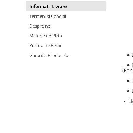
Informatii Livrare
Termeni si Conditii
Despre noi
Metode de Plata
Politica de Retur
● Li
Garantia Produselor
● Pr
(Fan
● To
● Du
Li