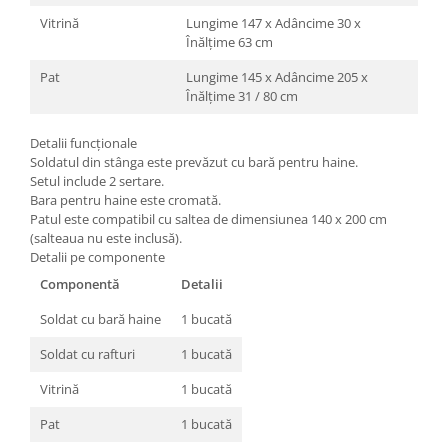
Vitrină
Lungime 147 x Adâncime 30 x
Înălțime 63 cm
Pat
Lungime 145 x Adâncime 205 x
Înălțime 31 / 80 cm
Detalii funcționale
Soldatul din stânga este prevăzut cu bară pentru haine.
Setul include 2 sertare.
Bara pentru haine este cromată.
Patul este compatibil cu saltea de dimensiunea 140 x 200 cm
(salteaua nu este inclusă).
Detalii pe componente
Componentă
Detalii
Soldat cu bară haine
1 bucată
Soldat cu rafturi
1 bucată
Vitrină
1 bucată
Pat
1 bucată