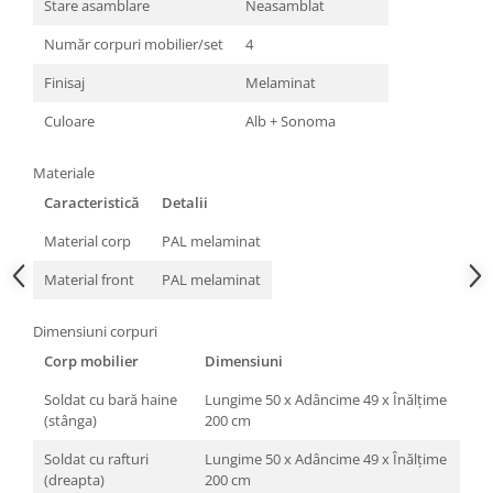
Stare asamblare
Neasamblat
Număr corpuri mobilier/set
4
Finisaj
Melaminat
Culoare
Alb + Sonoma
Materiale
Caracteristică
Detalii
Material corp
PAL melaminat
Material front
PAL melaminat
Dimensiuni corpuri
Corp mobilier
Dimensiuni
Soldat cu bară haine
Lungime 50 x Adâncime 49 x Înălțime
(stânga)
200 cm
Soldat cu rafturi
Lungime 50 x Adâncime 49 x Înălțime
(dreapta)
200 cm