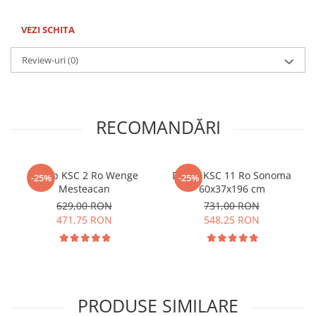
VEZI SCHITA
Review-uri
(0)
RECOMANDĂRI
Dulap KSC 2 Ro Wenge
Dulap KSC 11 Ro Sonoma
-25%
-25%
Mesteacan
60x37x196 cm
629,00 RON
731,00 RON
471,75 RON
548,25 RON
PRODUSE SIMILARE